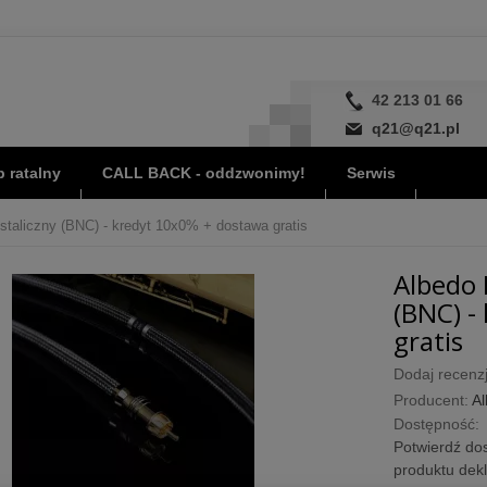
42 213 01 66
q21@q21.pl
 ratalny
CALL BACK - oddzwonimy!
Serwis
staliczny (BNC) - kredyt 10x0% + dostawa gratis
Albedo 
(BNC) -
gratis
Dodaj recenzj
Producent:
A
Dostępność:
Potwierdź dos
produktu dek