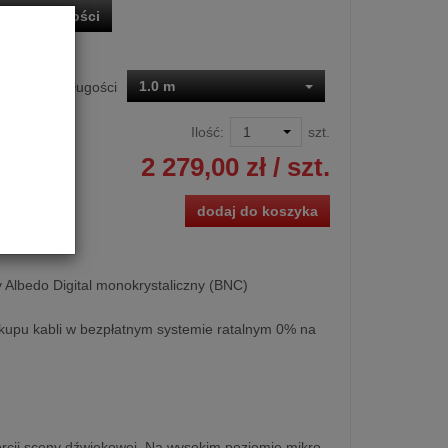
o dostępności
1.0 m
Dostępne długości
Ilość:
szt.
2 279,00 zł
/ szt.
dodaj do koszyka
 Albedo Digital monokrystaliczny (BNC)
kupu kabli w bezpłatnym systemie ratalnym 0% na
rcji sceny dźwiękowej. Na wysokim poziomie mikro