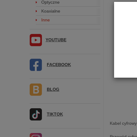
Optyczne
Koaxialne
Inne
YOUTUBE
FACEBOOK
BLOG
TIKTOK
Kabel cyfrowy
Przewód cyfro