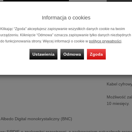
Powiadom 
Historia ceny
Informacja o cookies
Klikając “Zgoda” akceptujesz zapisywanie wszystkich danych cookie na twoim
urządzeniu. Kliknięcie “Odmowa” oznacza zapisywanie tylko danych niezbędnych
do funkcjonowania strony. Więcej informacji o cookie w
polityce prywatności
.
Ustawienia
Odmowa
Zgoda
Kabel cyfrowy
Możliwość za
10 miesięcy.
 Albedo Digital monokrystaliczny (BNC)
wy S/PDIF o znakomitej przestrzeni, z zachowaniem naturalnych propo