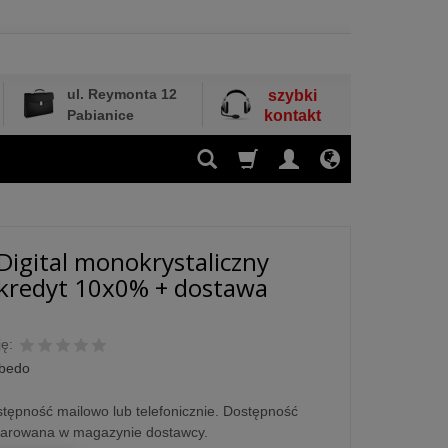
ul. Reymonta 12
szybki
Pabianice
kontakt
Digital monokrystaliczny
 kredyt 10x0% + dostawa
ę:
lbedo
tępność mailowo lub telefonicznie. Dostępność
larowana w magazynie dostawcy.