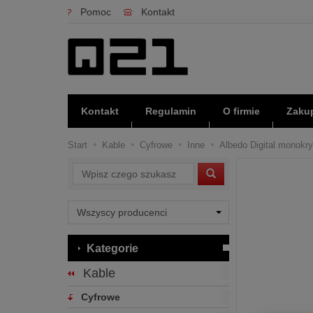
Pomoc
Kontakt
Kontakt
Regulamin
O firmie
Zakup
Start
Kable
Cyfrowe
Inne
Albedo Digital monokry
Wyszukaj
Kategorie
Kable
Cyfrowe