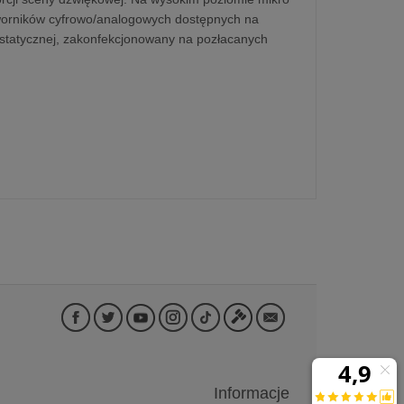
tworników cyfrowo/analogowych dostępnych na
rostatycznej, zakonfekcjonowany na pozłacanych
Informacje