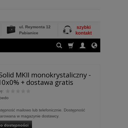
ul. Reymonta 12
szybki
Pabianice
kontakt
Solid MKII monokrystaliczny -
10x0% + dostawa gratis
ę:
lbedo
tępność mailowo lub telefonicznie. Dostępność
larowana w magazynie dostawcy.
o dostępności