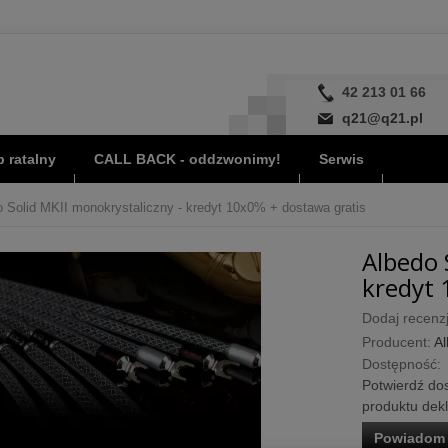
42 213 01 66
q21@q21.pl
 ratalny
CALL BACK - oddzwonimy!
Serwis
 Solid MKII monokrystaliczny - kredyt 10x0% + dostawa gratis
Albedo 
kredyt 
Dodaj recenzj
Producent:
A
Dostępność:
Potwierdź dos
produktu dek
Powiadom 