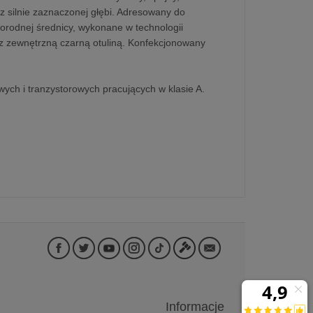
z silnie zaznaczonej głębi. Adresowany do
norodnej średnicy, wykonane w technologii
z z zewnętrzną czarną otuliną. Konfekcjonowany
ych i tranzystorowych pracujących w klasie A.
Informacje