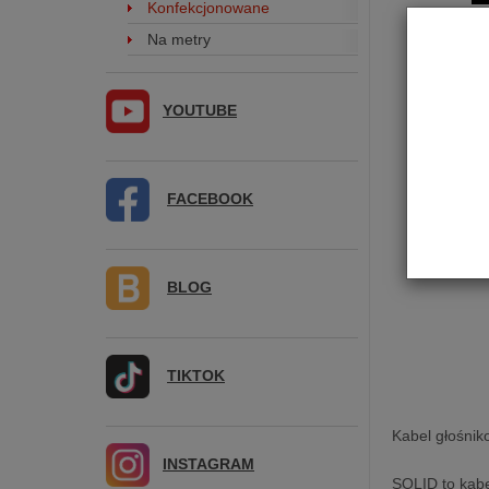
Konfekcjonowane
Na metry
YOUTUBE
FACEBOOK
BLOG
TIKTOK
Kabel głośnik
INSTAGRAM
SOLID to kabe