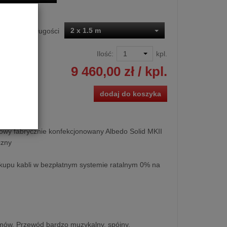
2 x 1.5 m
Dostępne długości
Ilość:
kpl.
9 460,00 zł
/ kpl.
dodaj do koszyka
kowy fabrycznie konfekcjonowany Albedo Solid MKII
czny
kupu kabli w bezpłatnym systemie ratalnym 0% na
emów. Przewód bardzo muzykalny, spójny,