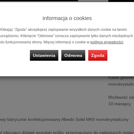
Historia ceny
Informacja o cookies
Klikając “Zgoda” akceptujesz zapisywanie wszystkich danych cookie na twoim
urządzeniu. Kliknięcie “Odmowa” oznacza zapisywanie tylko danych niezbędnych
do funkcjonowania strony. Więcej informacji o cookie w
polityce prywatności
.
Ustawienia
Odmowa
Zgoda
Kabel głośni
monokrystali
Możliwość za
10 miesięcy.
owy fabrycznie konfekcjonowany Albedo Solid MKII monokrystaliczny
l oferujący dźwięk wysokiej próby, przeznaczony do najlepszych syst