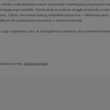
 bardzo rozbudowanej scenie muzycznej i rewelacyjnej przestrzeni ora
ymagającego audiofila. Konstrukcja to srebrne okrągłe przewody o róż
znej. Całość chroniona izolacją antyelektrostatyczną – silikonową wra
ełkami lub pozłacanymi bananami z miedzi berylowej.
o jego największy atut, w szczególności polecamy do systemów lampow
osiada recenzji.
Dodaj recenzję