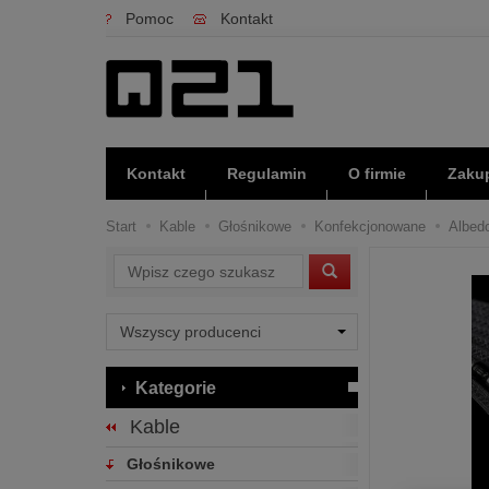
Pomoc
Kontakt
Kontakt
Regulamin
O firmie
Zakup
Start
Kable
Głośnikowe
Konfekcjonowane
Albedo
Wyszukaj
Kategorie
Kable
Głośnikowe