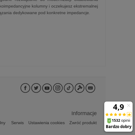
skoimpedancyjne kolumny i oczekujesz ekstremalnej
wiązania dedykowane pod konkretne impedancje.
Informacje
lny
Serwis
Ustawienia cookies
Zwróć produkt