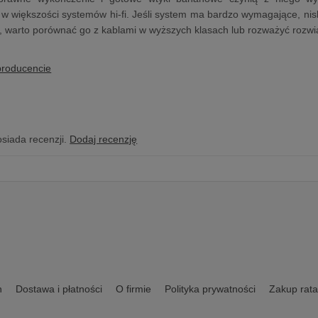
w większości systemów hi-fi. Jeśli system ma bardzo wymagające, ni
i, warto porównać go z kablami w wyższych klasach lub rozważyć roz
producencie
osiada recenzji.
Dodaj recenzję
n
Dostawa i płatności
O firmie
Polityka prywatności
Zakup rata