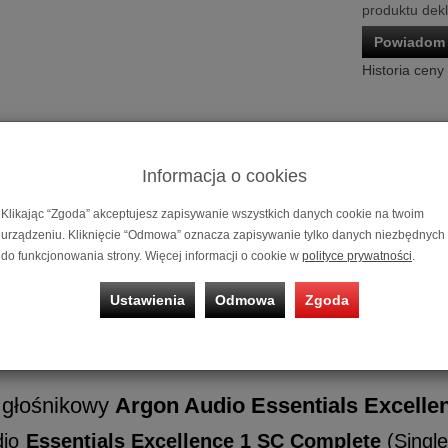
produktu dek
Powiadom 
Historia ceny
Informacja o cookies
Klikając “Zgoda” akceptujesz zapisywanie wszystkich danych cookie na twoim
urządzeniu. Kliknięcie “Odmowa” oznacza zapisywanie tylko danych niezbędnych
do funkcjonowania strony. Więcej informacji o cookie w
polityce prywatności
.
Przewód gło
Excellence 
Ustawienia
Odmowa
Zgoda
Możliwość za
na
10 miesię
 głośnikowy
Argon Audio Essentials Excelle
dio
Essentials Excellence 1 SC Complete
(Single