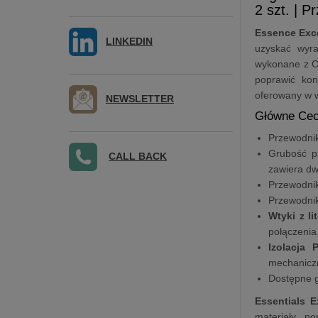
2 szt. | 
Essence Exc
LINKEDIN
uzyskać wyra
wykonane z OF
poprawić kon
oferowany w w
NEWSLETTER
Główne Cec
Przewodni
Grubość p
CALL BACK
zawiera dw
Przewodnik
Przewodni
Wtyki z l
połączenia
Izolacja
mechanicz
Dostępne 
Essentials 
materiały, p