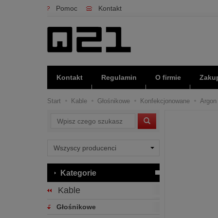
Pomoc
Kontakt
Kontakt
Regulamin
O firmie
Zakup
Start
Kable
Głośnikowe
Konfekcjonowane
Argon 
Wyszukaj
Kategorie
Kable
Głośnikowe