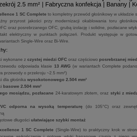
Przekrój 2.5 mm² | Fabryczna konfekcja | Banany | 
ellence 1 SC Complete
to kompletny przewód głośnikowy w układzie s
źny przyrost jakości przy modernizacji okablowania toru głośniko
C oraz posrebrzanego OFC, grubą izolację i solidne, pozłacane wtyki
takt elektryczny w punktach połączeń. Produkt występuje w gotow
ariantach Single-Wire oraz Bi-Wire.
hy:
ki wykonane z
czystej miedzi OFC
oraz częściowo
posrebrzanej mie
rzewodu odpowiada klasie
13 AWG
(w wariantach Complete podano cz
a przewody o przekroju ~2.5 mm²)
i dla głośnika
wysokotonowego 2.504 mm²
ki
basowe 2.504 mm²
itego mosiądzu, pozłacane
24-karatowym złotem, oraz
styki z mied
 PVC odporna na wysoką temperaturę
(do 105°C) oraz zewnętr
ną
gotowe długości
ułatwiające szybki montaż
Excellence 1 SC Complete
(Single-Wire) to praktyczny krok w stron
oprawne wykończenie i gotowe wtyki bananowe czynią z niego wy