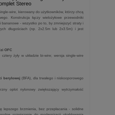
Komplet Stereo
ingle-wire, kierowany do użytkowników, którzy chcą
wego. Konstrukcja łączy wielożyłowe przewodniki
 bananowe - wszystko po to, by zmniejszyć straty i
ych długościach (np. 2x2.5m lub 2x3.5m) i jest
dzi OFC
tery żyły w układzie bi-wire; wersja single-wire
zi berylowej
(BFA), dla trwałego i niskooporowego
zny oplot nylonowy zwiększający wytrzymałość
ę lepszego brzmienia, bez przepłacania - solidne
godne rozwiązanie do modernizacji okablowania