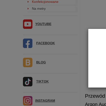
Konfekcjonowane
Na metry
YOUTUBE
FACEBOOK
BLOG
TIKTOK
Przewód
INSTAGRAM
Argon Au