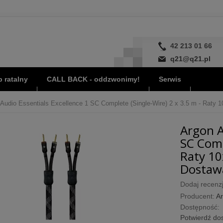
42 213 01 66
q21@q21.pl
 ratalny
CALL BACK - oddzwonimy!
Serwis
Audio Essentials Excellence 1 SC Complete (Single-Wire) 2 x 3.5 m - Raty 10
Argon A
SC Comp
Raty 10
Dostawa
Dodaj recenzj
Producent:
Ar
Dostępność:
Potwierdź dos