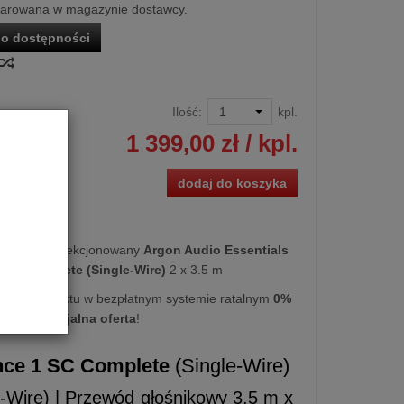
larowana w magazynie dostawcy.
o dostępności
Ilość:
kpl.
1 399,00 zł
/ kpl.
dodaj do koszyka
śnikowy konfekcjonowany
Argon Audio Essentials
1 SC Complete (Single-Wire)
2 x 3.5 m
kupu produktu w bezpłatnym systemie ratalnym
0%
cy
lub
specjalna oferta
!
nce 1 SC Complete
(Single-Wire)
-Wire) | Przewód głośnikowy 3.5 m x