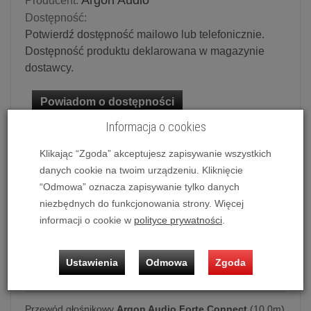
Argon Audio
Producent:
Dostępność:
Potwierdź dostępność mailowo lub telefonicznie.
Dostępność produktu deklarowana w magazynie
dostawcy.
Powiadom o dostępności
Informacja o cookies
Historia ceny
Klikając “Zgoda” akceptujesz zapisywanie wszystkich
danych cookie na twoim urządzeniu. Kliknięcie
Ilość:
szt.
“Odmowa” oznacza zapisywanie tylko danych
179,00 zł
/ szt.
niezbędnych do funkcjonowania strony. Więcej
informacji o cookie w
polityce prywatności
.
dodaj do koszyka
Ustawienia
Odmowa
Zgoda
Przewód głośnikowy
Argon Audio Forte Connect
(10.0m)