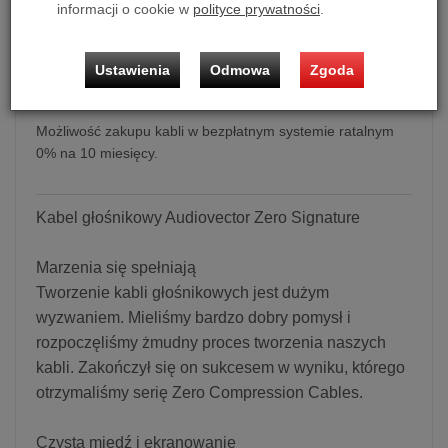
informacji o cookie w
polityce prywatności
.
Ustawienia
Odmowa
Zgoda
Kabel głośnikowy Audiovector Zero Signature
Możliwość zakupu kabli w bezpłatnym systemie ratalnym
0% na 10 miesięcy.
Kabel głośnikowy Audiovector Zero Signature
Marzenia się spełniają
Tworzenie kabli głośnikowych jest dużym
wyzwaniem. Mieliśmy bardzo dobry pomysł i
rozpoczęliśmy żmudny proces tworzenia naszych
kabli. Zakończył się on sukcesem w wyniku, którego
otrzymaliśmy serię Zero Compression Cables.
Czysta miedź i ekranowanie