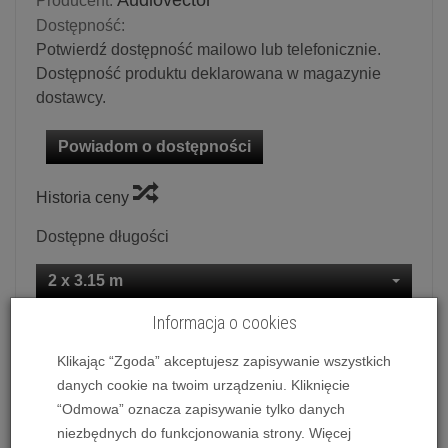
Audiovector
Producent:
Dostępność:
Potwierdź dostępność mailowo lub telefonicznie.
Dostępność produktu deklarowana w magazynie
dostawcy.
Powiadom o dostępności
Historia ceny
Dostępne długości
2 x 3.15 m
Informacja o cookies
Ilość:
kpl.
Klikając “Zgoda” akceptujesz zapisywanie wszystkich
16 490,00 zł
/ kpl.
danych cookie na twoim urządzeniu. Kliknięcie
“Odmowa” oznacza zapisywanie tylko danych
dodaj do koszyka
niezbędnych do funkcjonowania strony. Więcej