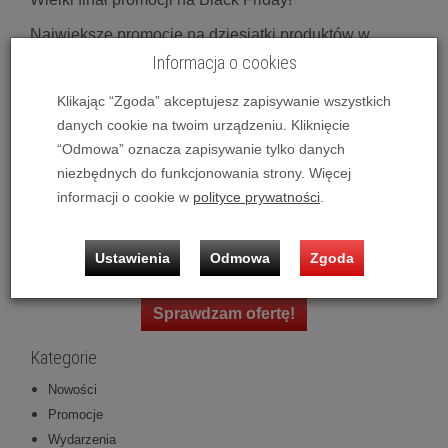
Największe promocje na dziesiątki produktów w
naszym sklepie już ruszyły!
Informacja o cookies
Elektronika, kolumny, przewody, słuchawki —
Klikając “Zgoda” akceptujesz zapisywanie wszystkich
wszystko w najniższych cenach. Wśród
danych cookie na twoim urządzeniu. Kliknięcie
najciekawszych ofert znajdziecie Regę, Buchardta,
“Odmowa” oznacza zapisywanie tylko danych
Audiolaba, Cambridge Audio i wiele innych ofert.
niezbędnych do funkcjonowania strony. Więcej
Warto się spieszyć, najciekawsze produkty znikają
informacji o cookie w
polityce prywatności
.
najszybciej Ciesz się idealnym dźwiękiem w lepszej
cenie!
Ustawienia
Odmowa
Zgoda
Sprawdzam ofertę!
Kategorie
Nowości
Promocje
Wydarzenia