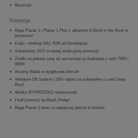
Recenzje
Promocje
Rega Planar 1 i Planar 1 Plus z albumem A Bend in the River w
prezencie!
Erato - niedrogi DAC R2R od Denafripsa!
Subwoofery SVS w nowej atrakcyjnej promocji!
Źródło za połowę ceny do wzmacniaczy Audiolaba z serii 7000 i
9000!
Arcamy Radia w wyjątkowej ofercie!
Velodyne DB trade-in | 25% rabatu na subwoofery z serii Deep
Blue!
Wielka WYPRZEDAŻ noworoczna!
Finał promocji na Black Friday!
Rega Planar 2 teraz w najlepszej ofercie w historii!