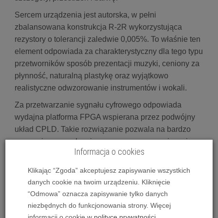
Sercem urządzenia jest autorska, w pełni
zbalansowana konstrukcja R-2R wykorzystująca
rezystory o tolerancji zaledwie 0,005%. To właśnie ten
element odpowiada za charakterystyczny dla tego typu
przetworników sposób prezentacji muzyki, ceniony za
płynność, naturalną plastykę oraz wyjątkowo
realistyczne odwzorowanie instrumentów i wokali.
Za przetwarzanie sygnału cyfrowego odpowiada
wydajna platforma FPGA wspierana przez podwójny
układ CPLD. Takie rozwiązanie pozwala na bardzo
precyzyjne zarządzanie zegarem oraz ograniczenie
Informacja o cookies
zjawiska jittera, co przekłada się na większą
przejrzystość brzmienia, lepszą mikrodynamikę i
Klikając “Zgoda” akceptujesz zapisywanie wszystkich
bardziej wiarygodną scenę dźwiękową.
danych cookie na twoim urządzeniu. Kliknięcie
“Odmowa” oznacza zapisywanie tylko danych
Denafrips nie zapomniał również o odpowiednim
niezbędnych do funkcjonowania strony. Więcej
zasilaniu. Erato wyposażono w dedykowany,
informacji o cookie w
polityce prywatności
.