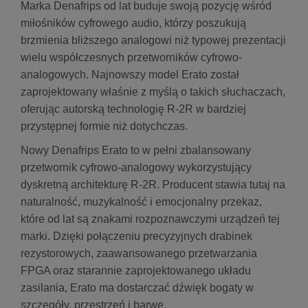
Marka Denafrips od lat buduje swoją pozycję wśród
miłośników cyfrowego audio, którzy poszukują
brzmienia bliższego analogowi niż typowej prezentacji
wielu współczesnych przetworników cyfrowo-
analogowych. Najnowszy model Erato został
zaprojektowany właśnie z myślą o takich słuchaczach,
oferując autorską technologię R-2R w bardziej
przystępnej formie niż dotychczas.
Nowy Denafrips Erato to w pełni zbalansowany
przetwornik cyfrowo-analogowy wykorzystujący
dyskretną architekturę R-2R. Producent stawia tutaj na
naturalność, muzykalność i emocjonalny przekaz,
które od lat są znakami rozpoznawczymi urządzeń tej
marki. Dzięki połączeniu precyzyjnych drabinek
rezystorowych, zaawansowanego przetwarzania
FPGA oraz starannie zaprojektowanego układu
zasilania, Erato ma dostarczać dźwięk bogaty w
szczegóły, przestrzeń i barwę.