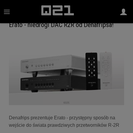
Erato - niedrogi DAC R2R od Denafripsa!
Denafrips prezentuje Erato - przystępny sposób na
wejście do świata prawdziwych przetworników R-2R