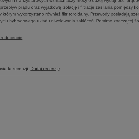
powych i tranzystorowych wzmacniaczy mocy o dużej wydajności prądo
rzepływ prądu oraz wyjątkową izolację i filtrację zasilania pomiędzy kom
 którym wykorzystano również filtr toroidalny. Przewody posiadają sze
życiu hybrydowego układu niwelowania zakłóceń. Pomimo znaczącej średn
producencie
osiada recenzji.
Dodaj recenzję