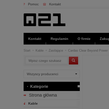
Pomoc
Kontakt
Kontakt
Regulamin
O firmie
Zakup
Start
Kable
Zasilające
Cardas Clear Beyond Power C
Wyszukaj
Kategorie
Strona główna
Kable