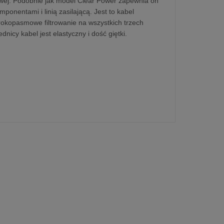
wej. Podobnie jak model Clear Power zapewnia on
ponentami i linią zasilającą. Jest to kabel
rokopasmowe filtrowanie na wszystkich trzech
icy kabel jest elastyczny i dość giętki.