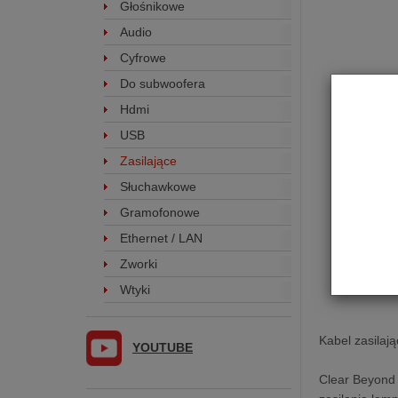
Głośnikowe
Audio
Cyfrowe
Do subwoofera
Hdmi
USB
Zasilające
Słuchawkowe
Gramofonowe
Ethernet / LAN
Zworki
Wtyki
Kabel zasilaj
YOUTUBE
Clear Beyond 