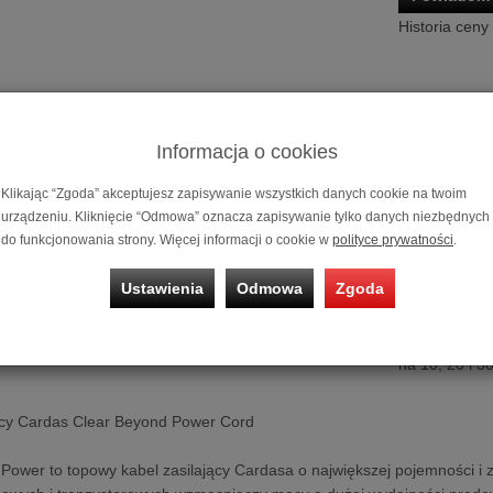
Historia ceny
Informacja o cookies
Klikając “Zgoda” akceptujesz zapisywanie wszystkich danych cookie na twoim
urządzeniu. Kliknięcie “Odmowa” oznacza zapisywanie tylko danych niezbędnych
do funkcjonowania strony. Więcej informacji o cookie w
polityce prywatności
.
Ustawienia
Odmowa
Zgoda
Kabel zasila
Możliwość za
na 10, 20 i 3
ący Cardas Clear Beyond Power Cord
Power to topowy kabel zasilający Cardasa o największej pojemności i