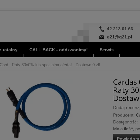
42 213 01 66
q21@q21.pl
 ratalny
CALL BACK - oddzwonimy!
Serwis
ord - Raty 30x0% lub specjalna oferta! - Dostawa 0 zł!
Cardas 
Raty 30
Dostawa
Dodaj recenzj
Producent:
C
Dostępność:
Mała ilość, p
Powiadom 