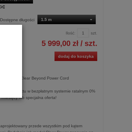
1.5 m
Dostępne długości
Ilość:
szt.
5 999,00 zł
/ szt.
dodaj do koszyka
jący Cardas Clear Beyond Power Cord
kupu produktu w bezpłatnym systemie ratalnym 0%
0 miesięcy lub specjalna oferta!
 zaprojektowany przede wszystkim pod kątem