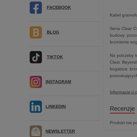
FACEBOOK
Kabel gramof
Seria Clear C
BLOG
budowy pozos
brzmienia wz
Na potrzeby t
TIKTOK
Clear Beyond
bogatsze brz
poszukujących
INSTAGRAM
Informacje o 
LINKEDIN
Recenzje
Produkt nie p
NEWSLETTER