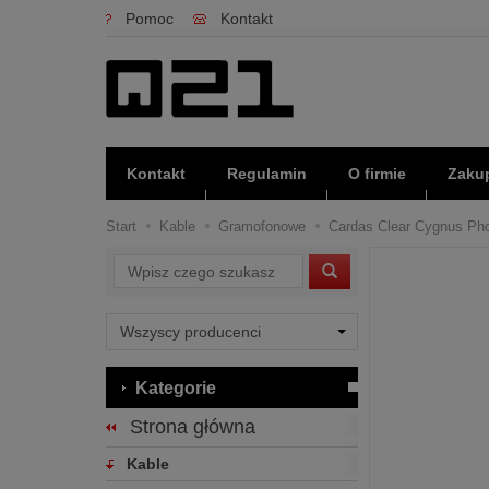
Pomoc
Kontakt
Kontakt
Regulamin
O firmie
Zakup
Start
Kable
Gramofonowe
Cardas Clear Cygnus Phon
Wyszukaj
Kategorie
Strona główna
Kable