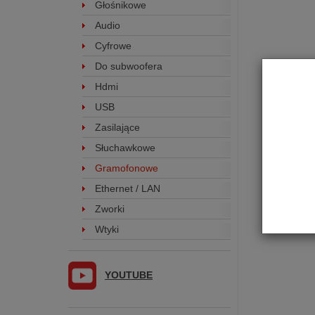
Głośnikowe
Audio
Cyfrowe
Do subwoofera
Hdmi
USB
Zasilające
Słuchawkowe
Gramofonowe
Ethernet / LAN
Zworki
Wtyki
YOUTUBE