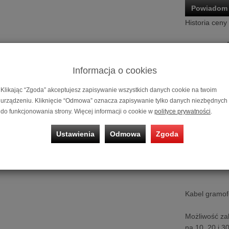
Powiadom 
Historia ceny
Informacja o cookies
Klikając “Zgoda” akceptujesz zapisywanie wszystkich danych cookie na twoim
Carda
urządzeniu. Kliknięcie “Odmowa” oznacza zapisywanie tylko danych niezbędnych
do funkcjonowania strony. Więcej informacji o cookie w
polityce prywatności
.
Ustawienia
Odmowa
Zgoda
Kabel gramof
Możliwość za
na 10, 20 i 3