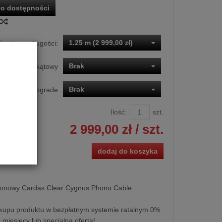
o dostępności
1.25 m (2 999,00 zł)
Dostępne długości:
Brak
Wtyk DIN kątowy
Brak
s CG XLR Upgrade
Ilość:
szt.
2 999,00 zł
/ szt.
dodaj do koszyka
onowy Cardas Clear Cygnus Phono Cable
kupu produktu w bezpłatnym systemie ratalnym 0%
0 miesięcy lub specjalna oferta!