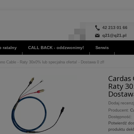
42 213 01 66
q21@q21.pl
 ratalny
CALL BACK - oddzwonimy!
Serwis
o Cable - Raty 30x0% lub specjalna oferta! - Dostawa 0 zł!
Cardas 
Raty 30
Dostawa
Dodaj recenzj
Producent:
C
Dostępność:
Potwierdź dos
produktu dek