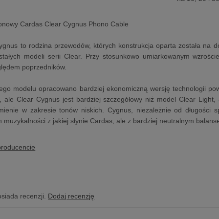
onowy Cardas Clear Cygnus Phono Cable
ygnus to rodzina przewodów, których konstrukcja oparta została na 
tałych modeli serii Clear. Przy stosunkowo umiarkowanym wzrośc
ględem poprzedników.
ego modelu opracowano bardziej ekonomiczną wersję technologii powi
, ale Clear Cygnus jest bardziej szczegółowy niż model Clear Light
mienie w zakresie tonów niskich. Cygnus, niezależnie od długości 
 muzykalności z jakiej słynie Cardas, ale z bardziej neutralnym balan
producencie
osiada recenzji.
Dodaj recenzję