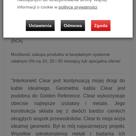
dodaj do koszyka
informacji o cookie w
polityce prywatności
.
Ustawienia
Odmowa
Zgoda
Interkonekt analogowy RCA Cardas Clear Interconnect
(RCA)
Możliwość zakupu produktu w bezpłatnym systemie
ratalnym 0% na 10, 20 i 30 miesięcy lub specjalna oferta!
"Interkonekt Clear jest kontynuacją mojej drogi do
kable idealnego. Geometria kabla Clear jest
podobna do Golden Reference. Clear wykorzystuje
obecnie najlepsze izolatory i metale. Jego
konstrukcja składa się z dwóch bardzo cienkich
okrągłych wiązek przewodników. Clear to moja wizja
idealnej geometrii. Był to mój najważniejszy projekt.
Wszelkie udoskonalenia metali i badania ich