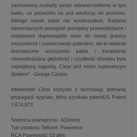
zachowania znalazły swoje odzwierciedlenie w tym
kablu, co pozwoliło na jest ewolucję do poziomu,
którego nawet sobie nie wyobrażałem. Badania
elementarnych powiązań pomiędzy przewodnikami i
izolatorami doprowadziły mnie do nowej granicy
zrozumienia i zaowocowały patentem, ale to właśnie
dramatyczne wyciszenie kabla i kompletnie
niewyobrażalna głębokość i czystkość dźwięku była
największą nagrodą. Clear jest moim najtrwalszym
dziełem" - George Cardas
Interkonekt Clear korzysta z technologi dobranej
propagacji sygnału, która uzyskała patentUS Patent
7,674,973
Średnica zewnętrzna: .4(10mm)
Typ izolatora: Teflon®, Powietrze
RCA Pojemność: 53 pf/m