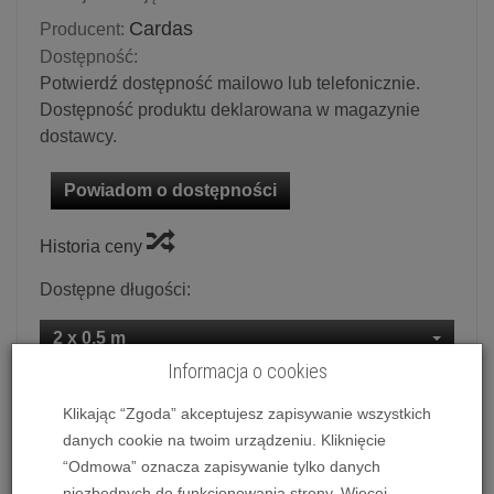
Cardas
Producent:
Dostępność:
Potwierdź dostępność mailowo lub telefonicznie.
Dostępność produktu deklarowana w magazynie
dostawcy.
Powiadom o dostępności
Historia ceny
Dostępne długości:
2 x 0.5 m
Informacja o cookies
Ilość:
kpl.
Klikając “Zgoda” akceptujesz zapisywanie wszystkich
danych cookie na twoim urządzeniu. Kliknięcie
8 999,00 zł
/ kpl.
“Odmowa” oznacza zapisywanie tylko danych
niezbędnych do funkcjonowania strony. Więcej