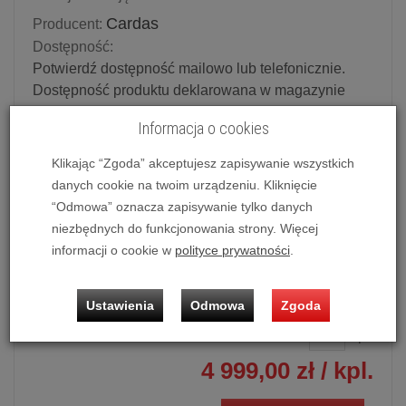
Cardas
Producent:
Dostępność:
Potwierdź dostępność mailowo lub telefonicznie.
Dostępność produktu deklarowana w magazynie
dostawcy.
Informacja o cookies
Powiadom o dostępności
Klikając “Zgoda” akceptujesz zapisywanie wszystkich
danych cookie na twoim urządzeniu. Kliknięcie
Historia ceny
“Odmowa” oznacza zapisywanie tylko danych
niezbędnych do funkcjonowania strony. Więcej
Dostępne długości:
informacji o cookie w
polityce prywatności
.
2 x 0.5 m
Ustawienia
Odmowa
Zgoda
Ilość:
kpl.
4 999,00 zł
/ kpl.