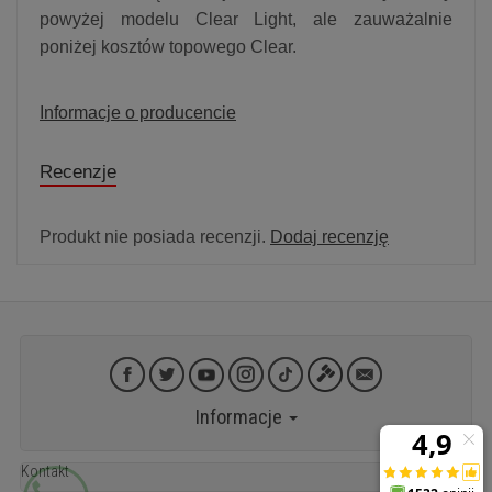
powyżej modelu Clear Light, ale zauważalnie
poniżej kosztów topowego Clear.
Informacje o producencie
Recenzje
Produkt nie posiada recenzji.
Dodaj recenzję
Informacje
Kontakt