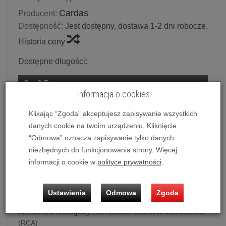
Cardas
Producent:
Dostępność:
Jest dostępny, dostawa 1-2 dni robocze.
Historia ceny
Dostępne długości:
2 x 0.5 m
Informacja o cookies
Klikając “Zgoda” akceptujesz zapisywanie wszystkich
Ilość:
kpl.
danych cookie na twoim urządzeniu. Kliknięcie
749,00 zł
/ kpl.
“Odmowa” oznacza zapisywanie tylko danych
niezbędnych do funkcjonowania strony. Więcej
dodaj do koszyka
informacji o cookie w
polityce prywatności
.
Ustawienia
Odmowa
Zgoda
Interkonekt analogowy RCA Cardas Crosslink Interconnect
(RCA)