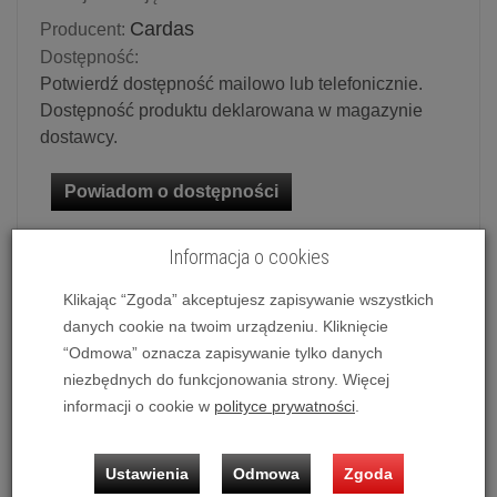
Cardas
Producent:
Dostępność:
Potwierdź dostępność mailowo lub telefonicznie.
Dostępność produktu deklarowana w magazynie
dostawcy.
Powiadom o dostępności
Historia ceny
Informacja o cookies
Dostępne długości:
Klikając “Zgoda” akceptujesz zapisywanie wszystkich
danych cookie na twoim urządzeniu. Kliknięcie
2 x 0.5 m
“Odmowa” oznacza zapisywanie tylko danych
niezbędnych do funkcjonowania strony. Więcej
informacji o cookie w
polityce prywatności
.
Ilość:
kpl.
749,00 zł
/ kpl.
Ustawienia
Odmowa
Zgoda