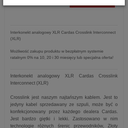
dodaj do koszyka
Interkonekt analogowy XLR Cardas Crosslink Interconnect
(XLR)
Możliwość zakupu produktu w bezpłatnym systemie
ratalnym 0% na 10, 20 i 30 miesięcy lub specjalna oferta!
Interkonekt analogowy XLR Cardas Crosslink
Interconnect (XLR)
Crosslink jest naszym najtańszym kablem. Jest to
jedyny kabel sprzedawany ze szpuli, może być o
konfekcjonowany przez każdego dealera Cardas.
Jest bardzo giętki i lekki. Zastosowano w nim
technologie różnych śrenic przewodników, Złoty