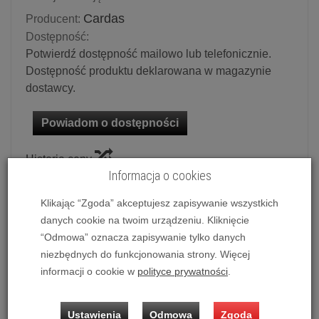
Cardas
Producent:
Dostępność:
Potwierdź dostępność mailowo lub telefonicznie.
Dostępność produktu deklarowana w magazynie
dostawcy.
Powiadom o dostępności
Historia ceny
Informacja o cookies
Dostępne długości:
Klikając “Zgoda” akceptujesz zapisywanie wszystkich
2 x 0.5 m
danych cookie na twoim urządzeniu. Kliknięcie
“Odmowa” oznacza zapisywanie tylko danych
niezbędnych do funkcjonowania strony. Więcej
Ilość:
kpl.
informacji o cookie w
polityce prywatności
.
3 499,00 zł
/ kpl.
Ustawienia
Odmowa
Zgoda