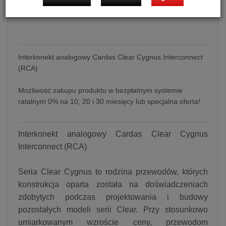
dodaj do koszyka
Interkonekt analogowy Cardas Clear Cygnus Interconnect
(RCA)
Możliwość zakupu produktu w bezpłatnym systemie
ratalnym 0% na 10, 20 i 30 miesięcy lub specjalna oferta!
Interkonekt analogowy Cardas Clear Cygnus
Interconnect (RCA)
Seria Clear Cygnus to rodzina przewodów, których
konstrukcja oparta została na doświadczeniach
zdobytych podczas projektowania i budowy
pozostałych modeli serii Clear. Przy stosunkowo
umiarkowanym wzroście ceny, przewodom