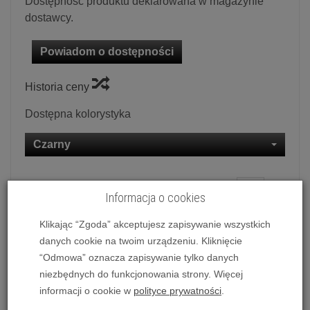
Dostępność produktu deklarowana w magazynie
dostawcy.
Powiadom o dostępności
Historia ceny
Dostępna kolorystyka
Czarny
Ilość:
szt.
Informacja o cookies
3 190,00 zł
/ szt.
Klikając “Zgoda” akceptujesz zapisywanie wszystkich
danych cookie na twoim urządzeniu. Kliknięcie
dodaj do koszyka
“Odmowa” oznacza zapisywanie tylko danych
niezbędnych do funkcjonowania strony. Więcej
informacji o cookie w
polityce prywatności
.