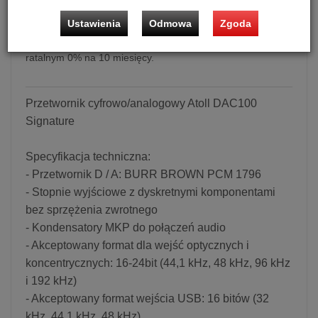
Przetwornik cyfrowo/analogowy Atoll DAC100 Signature
Ustawienia
Odmowa
Zgoda
Możliwość zakupu urządzenia w bezpłatnym systemie
ratalnym 0% na 10 miesięcy.
Przetwornik cyfrowo/analogowy Atoll DAC100
Signature
Specyfikacja techniczna:
- Przetwornik D / A: BURR BROWN PCM 1796
- Stopnie wyjściowe z dyskretnymi komponentami
bez sprzężenia zwrotnego
- Kondensatory MKP do połączeń audio
- Akceptowany format dla wejść optycznych i
koncentrycznych: 16-24bit (44,1 kHz, 48 kHz, 96 kHz
i 192 kHz)
- Akceptowany format wejścia USB: 16 bitów (32
kHz, 44,1 kHz, 48 kHz)