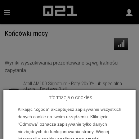
Końcówki mocy
Wyniki wyszukiwania prezentowane są wg trafności
zapytania
Atoll AM100 Signature - Raty 20x0% lub specjalna
oferta! - Dostawa 0 zł!
4 790,00 zł
Informacja o cookies
Atoll AM200 Evolution (Czarny) - Raty 20x0% lub
Klikając “Zgoda” akceptujesz zapisywanie wszystkich
specjalna oferta! - Dostawa 0zł!
danych cookie na twoim urządzeniu. Kliknięcie
6 790,00 zł
“Odmowa” oznacza zapisywanie tylko danych
Atoll AM200 Evolution (Srebrny) - Raty 20x0% lub
niezbędnych do funkcjonowania strony. Więcej
specjalna oferta! - Dostawa 0zł...