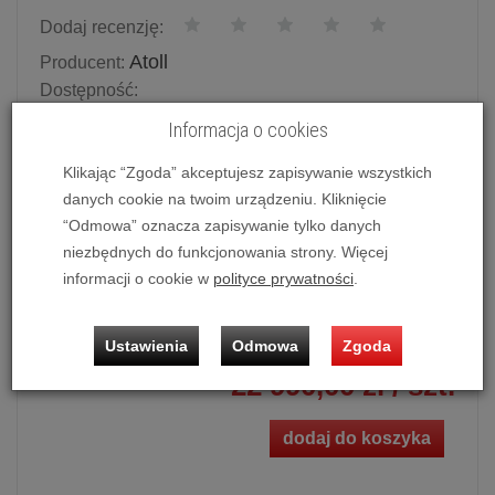
Dodaj recenzję:
Atoll
Producent:
Dostępność:
Potwierdź dostępność mailowo lub telefonicznie.
Informacja o cookies
Dostępność produktu deklarowana w magazynie
dostawcy.
Klikając “Zgoda” akceptujesz zapisywanie wszystkich
danych cookie na twoim urządzeniu. Kliknięcie
Powiadom o dostępności
“Odmowa” oznacza zapisywanie tylko danych
niezbędnych do funkcjonowania strony. Więcej
Historia ceny
informacji o cookie w
polityce prywatności
.
Ilość:
szt.
Ustawienia
Odmowa
Zgoda
22 990,00 zł
/ szt.
dodaj do koszyka