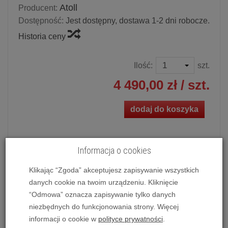
Atoll
Producent:
Dostępność:
Jest dostępny, dostawa 1-2 dni robocze.
Historia ceny
Ilość:
szt.
4 490,00 zł
/ szt.
dodaj do koszyka
Informacja o cookies
Wzmacniacz stereofoniczny
Atoll IN50 Signature
(czarny)
Klikając “Zgoda” akceptujesz zapisywanie wszystkich
Nasze wybory wzmacniaczy stereo
do 5000zł
danych cookie na twoim urządzeniu. Kliknięcie
“Odmowa” oznacza zapisywanie tylko danych
Przedstawiamy | wzmacniacze
tranzystorowe
| o
niezbędnych do funkcjonowania strony. Więcej
analogowym
dźwięku | [I.2026]
informacji o cookie w
polityce prywatności
.