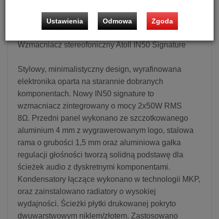
Możliwość zakupu produktu w bezpłatnym systemie
ratalnym 0% na 10 lub 20 miesięcy lub specjalna oferta!
Ustawienia
Odmowa
Zgoda
Wzmacniacz stereofoniczny Atoll IN50 Signature
Stylowy, minimalistyczny design, wyrafinowana
elektronika oparta na starannie dobranych
komponentach. Nowy IN50 signature to
wzmacniacz zintegrowany o mocy 2x50W RMS
8Ω. Przedni panel wykonano ze szczotkowanego
aluminium 4 mm z wygrawerowanym logo, stalowa
rama o grubości 1,5 mm oraz aluminiowa gałka
regulacji głośności tworzą solidną podstawę dla
ścieżek audio z dyskretnymi komponentami.
Kondensatory łączące wykonano w technologii MKP,
oraz zainstalowano radiatory o wysokiej
wydajności. Ścieżki płytki drukowanej pokryto
dwuwarstwowym niklem/złotem. Zastosowano