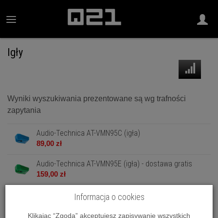
Igły
Wyniki wyszukiwania prezentowane są wg trafności
zapytania
Audio-Technica AT-VMN95C (igła)
89,00 zł
Audio-Technica AT-VMN95E (igła) - dostawa gratis
159,00 zł
Audio-Technica AT-VMN95EBK (igła) - dostawa gratis
Informacja o cookies
159,00 zł
Klikając “Zgoda” akceptujesz zapisywanie wszystkich