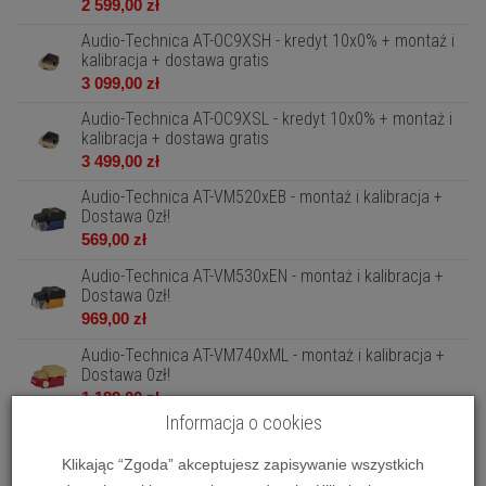
2 599,00 zł
Audio-Technica AT-OC9XSH - kredyt 10x0% + montaż i
kalibracja + dostawa gratis
3 099,00 zł
Audio-Technica AT-OC9XSL - kredyt 10x0% + montaż i
kalibracja + dostawa gratis
3 499,00 zł
Audio-Technica AT-VM520xEB - montaż i kalibracja +
Dostawa 0zł!
569,00 zł
Audio-Technica AT-VM530xEN - montaż i kalibracja +
Dostawa 0zł!
969,00 zł
Audio-Technica AT-VM740xML - montaż i kalibracja +
Dostawa 0zł!
1 189,00 zł
Informacja o cookies
Audio-Technica AT-VM740xML/H - Raty 10x0% lub
specjalna oferta! - Montaż i kalib...
Klikając “Zgoda” akceptujesz zapisywanie wszystkich
1 499,00 zł