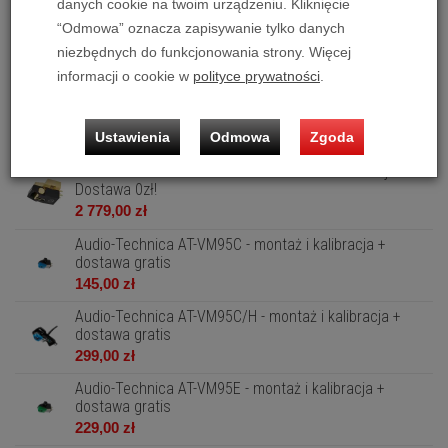
danych cookie na twoim urządzeniu. Kliknięcie
Audio-Technica AT-VM745xML - montaż i kalibracja +
“Odmowa” oznacza zapisywanie tylko danych
Dostawa 0zł!
niezbędnych do funkcjonowania strony. Więcej
1 499,00 zł
informacji o cookie w
polityce prywatności
.
Audio-Technica AT-VM750xSH - montaż i kalibracja +
Dostawa 0zł!
Ustawienia
Odmowa
Zgoda
1 669,00 zł
Audio-Technica AT-VM760xSL - montaż i kalibracja +
Dostawa 0zł!
2 779,00 zł
Audio-Technica AT-VM95C - montaż i kalibracja +
dostawa gratis
145,00 zł
Audio-Technica AT-VM95C/H - montaż i kalibracja +
dostawa gratis
299,00 zł
Audio-Technica AT-VM95E - montaż i kalibracja +
dostawa gratis
229,00 zł