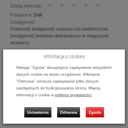
Dodaj recenzję:
Dali
Producent:
Dostępność:
Potwierdź dostępność mailowo lub telefonicznie.
Dostępność produktu deklarowana w magazynie
dostawcy.
Informacja o cookies
Powiadom o dostępności
Klikając “Zgoda” akceptujesz zapisywanie wszystkich
Historia ceny
danych cookie na twoim urządzeniu. Kliknięcie
“Odmowa” oznacza zapisywanie tylko danych
Ilość:
szt.
niezbędnych do funkcjonowania strony. Więcej
informacji o cookie w
polityce prywatności
.
2 999,00 zł
/ szt.
dodaj do koszyka
Ustawienia
Odmowa
Zgoda