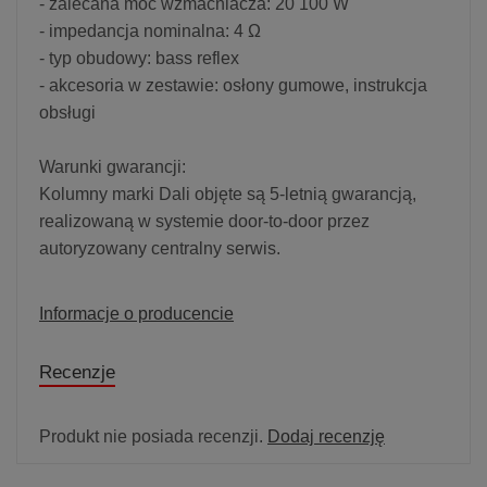
- zalecana moc wzmacniacza: 20 100 W
- impedancja nominalna: 4 Ω
- typ obudowy: bass reflex
- akcesoria w zestawie: osłony gumowe, instrukcja
obsługi
Warunki gwarancji:
Kolumny marki Dali objęte są 5-letnią gwarancją,
realizowaną w systemie door-to-door przez
autoryzowany centralny serwis.
Informacje o producencie
Recenzje
Produkt nie posiada recenzji.
Dodaj recenzję