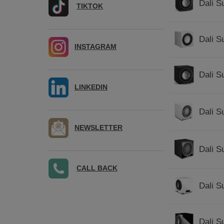
Dali S
TIKTOK
Dali S
INSTAGRAM
Dali S
LINKEDIN
Dali S
NEWSLETTER
Dali S
CALL BACK
Dali S
Dali S