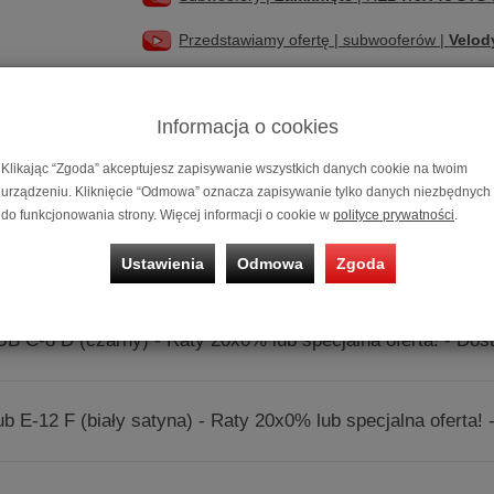
Przedstawiamy ofertę | subwooferów |
Velod
Subwoofery do
high-endu
? | Przedstawiamy
Informacja o cookies
Klikając “Zgoda” akceptujesz zapisywanie wszystkich danych cookie na twoim
nia prezentowane są wg trafności zapytania
urządzeniu. Kliknięcie “Odmowa” oznacza zapisywanie tylko danych niezbędnych
do funkcjonowania strony. Więcej informacji o cookie w
polityce prywatności
.
UB C-8 D (biały) - Raty 20x0% lub specjalna oferta! - Dostaw
Ustawienia
Odmowa
Zgoda
UB C-8 D (czarny) - Raty 20x0% lub specjalna oferta! - Dost
ub E-12 F (biały satyna) - Raty 20x0% lub specjalna oferta! -