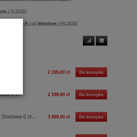
yne
| [V.2025]
 | Serie
SPL-X
| od
Velodyne
| [IV.2026]
a 0 zł!
2 199,00 zł
Do koszyka
awa 0 zł!
2 199,00 zł
Do koszyka
 Dostawa 0 zł...
3 899,00 zł
Do koszyka