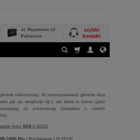
ul. Reymonta 12
szybki
Pabianice
kontakt
głośnik niskotonowy. W zastosowaniach głównie kina
ie jak np. eksplozje itp.), ale także w stereo (jako
powiadają za prezentację dźwięków o niskich
 Hz).
ładzie firmy
SVS
(I.2023)
SB-1000 Pro
| Porównanie | [X.2024]