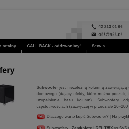
42 213 01 66
q21@q21.pl
 ratalny
CALL BACK - oddzwonimy!
Serwis
fery
Subwoofer
jest niezależną kolumną zawierającą 
domowego (dający efekty, które można poczuć, tak
uzupełnienie basu kolumn). Subwoofery od
częstotliwościach (zazwyczaj w przedziale 20–200
Dlaczego warto kupić Subwoofer? | Na przyk
Subwoofery |
Zamknięte
| REL
T/5X
vs SVS