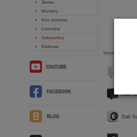
Stereo
Monitory
Kino domowe
Centralne
Subwoofery
Efektowe
Wyniki wyszukiwa
YOUTUBE
Dali S
FACEBOOK
Dali S
BLOG
Dali S