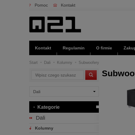
Pomoc
Kontakt
Kontakt
Regulamin
O firmie
Zakup
Start
Dali
Kolumny
Subwoofery
Subwoo
Wyszukaj
Kategorie
Dali
Kolumny