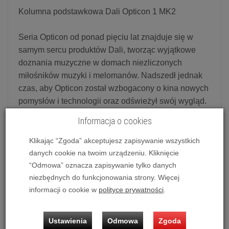
Kolumna podstawkowa Dali Opticon 1 MK2
Seria Opticon od ponad pięciu lat znajduje się w
samym sercu produktów Dali, tworząc wyjątkowe
doznania muzyczne w domach niezliczonych
miłośników muzyki i melomanów. Nadszedł jednak
czas, aby Opticon został wzbogacony o kina nowych
pomysłów i technologii oraz odświeżył swój wygląd.
Witamy zatem Dali Opticon MK2.
Informacja o cookies
Skuteczna zmiana i udoskonalenie tak cenionej serii
o wysokich parametrach, jak Opticon, wymagała
Klikając “Zgoda” akceptujesz zapisywanie wszystkich
starannego wyważenia pomiędzy poprawą
danych cookie na twoim urządzeniu. Kliknięcie
istniejącej techniki, estetyki i wydajności, nie
“Odmowa” oznacza zapisywanie tylko danych
pogarszając, a nawet nie tracąc cech, które działały
niezbędnych do funkcjonowania strony. Więcej
informacji o cookie w
polityce prywatności
.
tak dobrze w pierwszej odsłonie głośników.
Rozwiązanie jest złożone i sięga od subtelnych
zmian po bardziej fundamentalne modyfikacje.
Ustawienia
Odmowa
Zgoda
Wszystko zostało wdrożone ze stałym naciskiem na