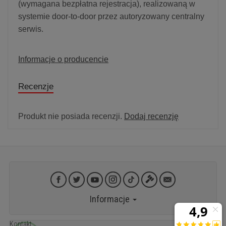
(wymagana bezpłatna rejestracja), realizowaną w
systemie door-to-door przez autoryzowany centralny
serwis.
Informacje o producencie
Recenzje
Produkt nie posiada recenzji.
Dodaj recenzję
Informacje
Kontakt