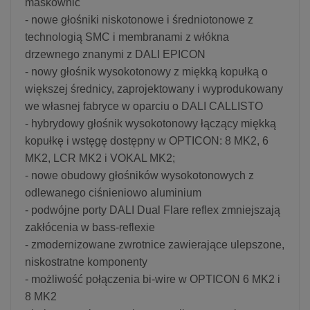
maskownic
- nowe głośniki niskotonowe i średniotonowe z
technologią SMC i membranami z włókna
drzewnego znanymi z DALI EPICON
- nowy głośnik wysokotonowy z miękką kopułką o
większej średnicy, zaprojektowany i wyprodukowany
we własnej fabryce w oparciu o DALI CALLISTO
- hybrydowy głośnik wysokotonowy łączący miękką
kopułkę i wstęgę dostępny w OPTICON: 8 MK2, 6
MK2, LCR MK2 i VOKAL MK2;
- nowe obudowy głośników wysokotonowych z
odlewanego ciśnieniowo aluminium
- podwójne porty DALI Dual Flare reflex zmniejszają
zakłócenia w bass-reflexie
- zmodernizowane zwrotnice zawierające ulepszone,
niskostratne komponenty
- możliwość połączenia bi-wire w OPTICON 6 MK2 i
8 MK2