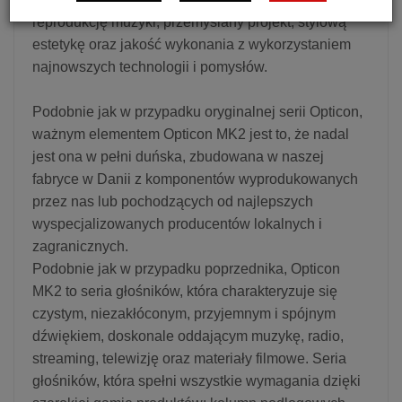
reprodukcję muzyki, przemyślany projekt, stylową
estetykę oraz jakość wykonania z wykorzystaniem
najnowszych technologii i pomysłów.
Podobnie jak w przypadku oryginalnej serii Opticon,
ważnym elementem Opticon MK2 jest to, że nadal
jest ona w pełni duńska, zbudowana w naszej
fabryce w Danii z komponentów wyprodukowanych
przez nas lub pochodzących od najlepszych
wyspecjalizowanych producentów lokalnych i
zagranicznych.
Podobnie jak w przypadku poprzednika, Opticon
MK2 to seria głośników, która charakteryzuje się
czystym, niezakłóconym, przyjemnym i spójnym
dźwiękiem, doskonale oddającym muzykę, radio,
streaming, telewizję oraz materiały filmowe. Seria
głośników, która spełni wszystkie wymagania dzięki