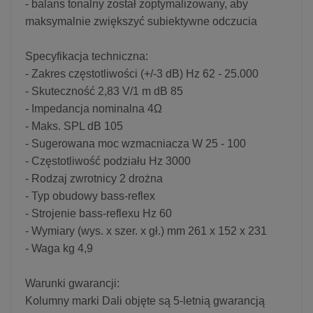
- balans tonalny został zoptymalizowany, aby
maksymalnie zwiększyć subiektywne odczucia
Specyfikacja techniczna:
- Zakres częstotliwości (+/-3 dB) Hz 62 - 25.000
- Skuteczność 2,83 V/1 m dB 85
- Impedancja nominalna 4Ω
- Maks. SPL dB 105
- Sugerowana moc wzmacniacza W 25 - 100
- Częstotliwość podziału Hz 3000
- Rodzaj zwrotnicy 2 drożna
- Typ obudowy bass-reflex
- Strojenie bass-reflexu Hz 60
- Wymiary (wys. x szer. x gł.) mm 261 x 152 x 231
- Waga kg 4,9
Warunki gwarancji:
Kolumny marki Dali objęte są 5-letnią gwarancją