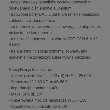
- nowe obudowy głośników wysokotonowych z
odlewanego ciśnieniowo aluminium
- podwójne porty DALI Dual Flare reflex zmniejszają
zakłócenia w bass-reflexie
- zmodernizowane zwrotnice zawierające ulepszone,
niskostratne komponenty
- możliwość połączenia bi-wire w OPTICON 6 MK2 i
8 MK2
- balans tonalny został zoptymalizowany, aby
maksymalnie zwiększyć subiektywne odczucia
Specyfikacja techniczna:
- Zakres częstotliwości (+/-3 dB) Hz 59 - 25.000
- Skuteczność 2,83 V/1 m dB 86.5
- Impedancja nominalna 4Ω
- Maks. SPL dB 107
- Sugerowana moc wzmacniacza W 30 - 150
- Częstotliwość podziału Hz 2000