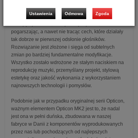
Skuteczna zmiana i udoskonalenie tak cenionej serii
o wysokich parametrach, jak Opticon, wymagała
Ustawienia
Odmowa
Zgoda
starannego wyważenia pomiędzy poprawą
istniejącej techniki, estetyki i wydajności, nie
pogarszając, a nawet nie tracąc cech, które działały
tak dobrze w pierwszej odsłonie głośników.
Rozwiązanie jest złożone i sięga od subtelnych
zmian po bardziej fundamentalne modyfikacje.
Wszystko zostało wdrożone ze stałym naciskiem na
reprodukcję muzyki, przemyślany projekt, stylową
estetykę oraz jakość wykonania z wykorzystaniem
najnowszych technologii i pomysłów.
Podobnie jak w przypadku oryginalnej serii Opticon,
ważnym elementem Opticon MK2 jest to, że nadal
jest ona w pełni duńska, zbudowana w naszej
fabryce w Danii z komponentów wyprodukowanych
przez nas lub pochodzących od najlepszych