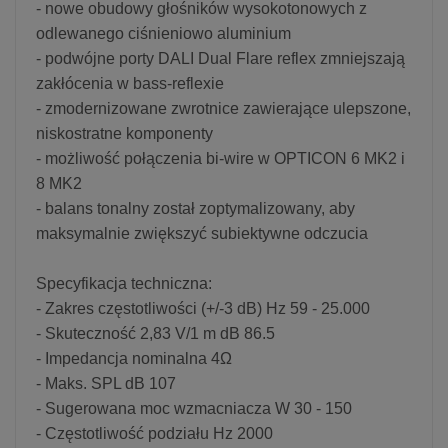
- nowe obudowy głośników wysokotonowych z
odlewanego ciśnieniowo aluminium
- podwójne porty DALI Dual Flare reflex zmniejszają
zakłócenia w bass-reflexie
- zmodernizowane zwrotnice zawierające ulepszone,
niskostratne komponenty
- możliwość połączenia bi-wire w OPTICON 6 MK2 i
8 MK2
- balans tonalny został zoptymalizowany, aby
maksymalnie zwiększyć subiektywne odczucia
Specyfikacja techniczna:
- Zakres częstotliwości (+/-3 dB) Hz 59 - 25.000
- Skuteczność 2,83 V/1 m dB 86.5
- Impedancja nominalna 4Ω
- Maks. SPL dB 107
- Sugerowana moc wzmacniacza W 30 - 150
- Częstotliwość podziału Hz 2000