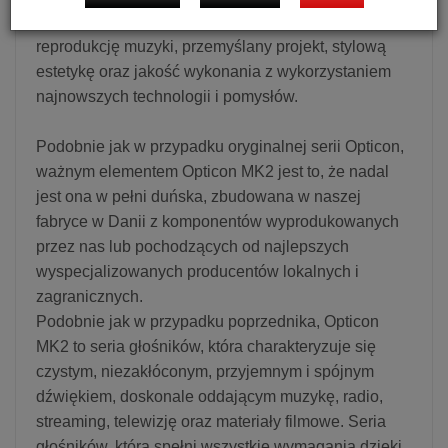
Wszystko zostało wdrożone ze stałym naciskiem na
reprodukcję muzyki, przemyślany projekt, stylową
estetykę oraz jakość wykonania z wykorzystaniem
najnowszych technologii i pomysłów.
Podobnie jak w przypadku oryginalnej serii Opticon,
ważnym elementem Opticon MK2 jest to, że nadal
jest ona w pełni duńska, zbudowana w naszej
fabryce w Danii z komponentów wyprodukowanych
przez nas lub pochodzących od najlepszych
wyspecjalizowanych producentów lokalnych i
zagranicznych.
Podobnie jak w przypadku poprzednika, Opticon
MK2 to seria głośników, która charakteryzuje się
czystym, niezakłóconym, przyjemnym i spójnym
dźwiękiem, doskonale oddającym muzykę, radio,
streaming, telewizję oraz materiały filmowe. Seria
głośników, która spełni wszystkie wymagania dzięki