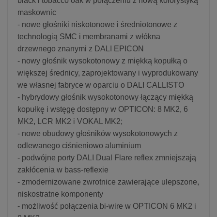
black i tobacco oak w połączeniu z nową kolorystyką
maskownic
- nowe głośniki niskotonowe i średniotonowe z
technologią SMC i membranami z włókna
drzewnego znanymi z DALI EPICON
- nowy głośnik wysokotonowy z miękką kopułką o
większej średnicy, zaprojektowany i wyprodukowany
we własnej fabryce w oparciu o DALI CALLISTO
- hybrydowy głośnik wysokotonowy łączący miękką
kopułkę i wstęgę dostępny w OPTICON: 8 MK2, 6
MK2, LCR MK2 i VOKAL MK2;
- nowe obudowy głośników wysokotonowych z
odlewanego ciśnieniowo aluminium
- podwójne porty DALI Dual Flare reflex zmniejszają
zakłócenia w bass-reflexie
- zmodernizowane zwrotnice zawierające ulepszone,
niskostratne komponenty
- możliwość połączenia bi-wire w OPTICON 6 MK2 i