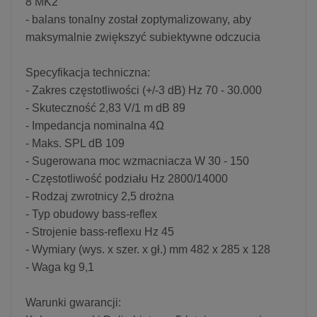
8 MK2
- balans tonalny został zoptymalizowany, aby
maksymalnie zwiększyć subiektywne odczucia
Specyfikacja techniczna:
- Zakres częstotliwości (+/-3 dB) Hz 70 - 30.000
- Skuteczność 2,83 V/1 m dB 89
- Impedancja nominalna 4Ω
- Maks. SPL dB 109
- Sugerowana moc wzmacniacza W 30 - 150
- Częstotliwość podziału Hz 2800/14000
- Rodzaj zwrotnicy 2,5 drożna
- Typ obudowy bass-reflex
- Strojenie bass-reflexu Hz 45
- Wymiary (wys. x szer. x gł.) mm 482 x 285 x 128
- Waga kg 9,1
Warunki gwarancji: