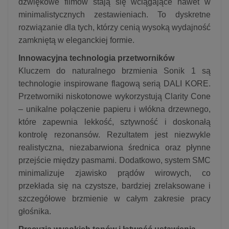
dźwiękowe filmów stają się wciągające nawet w
minimalistycznych zestawieniach. To dyskretne
rozwiązanie dla tych, którzy cenią wysoką wydajność
zamkniętą w eleganckiej formie.
Innowacyjna technologia przetworników
Kluczem do naturalnego brzmienia Sonik 1 są
technologie inspirowane flagową serią DALI KORE.
Przetworniki niskotonowe wykorzystują Clarity Cone
– unikalne połączenie papieru i włókna drzewnego,
które zapewnia lekkość, sztywność i doskonałą
kontrolę rezonansów. Rezultatem jest niezwykle
realistyczna, niezabarwiona średnica oraz płynne
przejście między pasmami. Dodatkowo, system SMC
minimalizuje zjawisko prądów wirowych, co
przekłada się na czystsze, bardziej zrelaksowane i
szczegółowe brzmienie w całym zakresie pracy
głośnika.