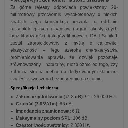
Precyzja wysokich tonów i łatwość ustawienia
Za górne rejestry odpowiada powiększony, 29-
milimetrowy przetwornik wysokotonowy o niskich
stratach. Jego konstrukcja pozwala na oddanie
najsubtelniejszych niuansów nagrań akustycznych
oraz klarowności dialogów filmowych. DALI Sonik 1
został zaprojektowany z myślą o całkowitej
elastyczności – jego szeroka charakterystyka
promieniowania sprawia, że dźwięk pozostaje
zrównoważony i naturalny, niezależnie od tego, czy
kolumna stoi na meblu, na dedykowanym standzie,
czy jest zawieszona bezpośrednio na ścianie.
Specyfikacja techniczna:
Zakres częstotliwości (+/- 3 dB):
51 - 26 000 Hz.
Czułość (2.83V/1m):
86 dB.
Impedancja znamionowa:
6 Ω.
Maksymalny poziom SPL:
106 dB.
Częstotliwość zwrotnicy:
2 800 Hz.