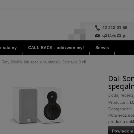
42 213 01 66
q21@q21.pl
 ratalny
CALL BACK - oddzwonimy!
Serwis
 - Raty 20x0% lub specjalna oferta! - Dostawa 0 zł!
Dali Son
specjaln
Dodaj recenzj
Producent:
Da
Dostępność:
Potwierdź dos
produktu dek
Powiadom 