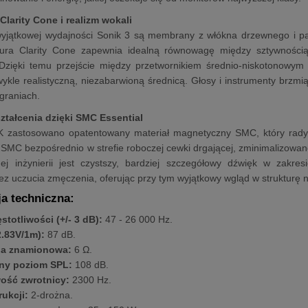
Clarity Cone i realizm wokali
yjątkowej wydajności Sonik 3 są membrany z włókna drzewnego i papi
ura Clarity Cone zapewnia idealną równowagę między sztywnością
Dzięki temu przejście między przetwornikiem średnio-niskotonowy
wykle realistyczną, niezabarwioną średnicą. Głosy i instrumenty brzm
graniach.
ształcenia dzięki SMC Essential
K zastosowano opatentowany materiał magnetyczny SMC, który radyka
SMC bezpośrednio w strefie roboczej cewki drgającej, zminimalizowano
j inżynierii jest czystszy, bardziej szczegółowy dźwięk w zakre
z uczucia zmęczenia, oferując przy tym wyjątkowy wgląd w strukturę 
ja techniczna:
stotliwości (+/- 3 dB):
47 - 26 000 Hz.
2.83V/1m):
87 dB.
ja znamionowa:
6 Ω.
ny poziom SPL:
108 dB.
wość zwrotnicy:
2300 Hz.
ukcji:
2-drożna.