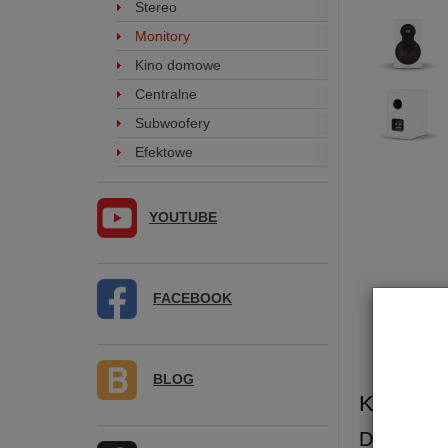
Stereo
Monitory
Kino domowe
Centralne
Subwoofery
Efektowe
YOUTUBE
FACEBOOK
BLOG
Kolumna
DALI
Son