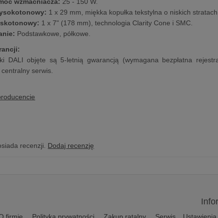
 moc wzmacniacza:
25 - 150 W.
wysokotonowy:
1 x 29 mm, miękka kopułka tekstylna o niskich stratach
iskotonowy:
1 x 7" (178 mm), technologia Clarity Cone i SMC.
anie:
Podstawkowe, półkowe.
ancji:
i DALI objęte są 5-letnią gwarancją (wymagana bezpłatna rejestra
centralny serwis.
producencie
osiada recenzji.
Dodaj recenzję
Info
O firmie
Polityka prywatności
Zakup ratalny
Serwis
Ustawienia