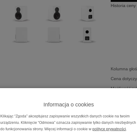
Historia ceny
Kolumna gło
Cena dotyczy 
Możliwość za
0%
na
10 lub
Informacja o cookies
Przedst
Klikając “Zgoda” akceptujesz zapisywanie wszystkich danych cookie na twoim
 głośnikowa
DALI Sonik 3
urządzeniu. Kliknięcie “Odmowa” oznacza zapisywanie tylko danych niezbędnych
do funkcjonowania strony. Więcej informacji o cookie w
polityce prywatności
.
ik 3
| Kolumna podstawkowa | Konstrukcja 2-drożn