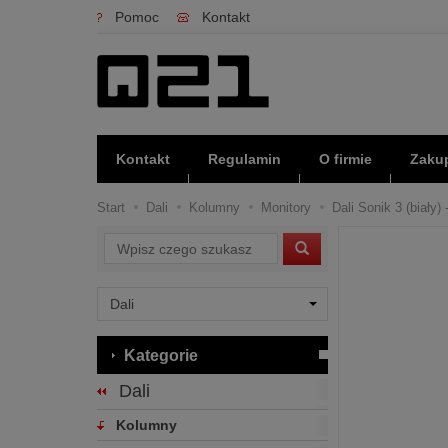
Pomoc
Kontakt
Kontakt
Regulamin
O firmie
Zakup
Start
Dali
Kolumny
Monitory
Dali Sonik 3 (biały)
Wyszukaj
Kategorie
Dali
Kolumny