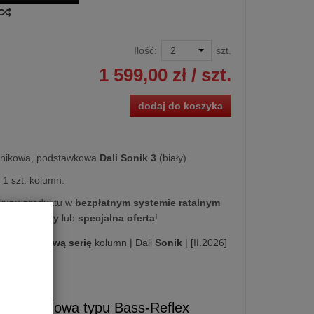
Ilość:
szt.
1 599,00 zł
/ szt.
dodaj do koszyka
śnikowa, podstawkowa
Dali Sonik 3
(biały)
1 szt. kolumn.
kupu produktu w
bezpłatnym systemie ratalnym
 20 miesięcy
lub
specjalna oferta
!
awiamy |
nową serię
kolumn | Dali
Sonik
| [II.2026]
a | Obudowa typu Bass-Reflex