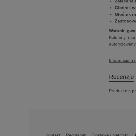
Zalecana
Głośnik 
Głośnik n
Zastosow
Warunki gwar
Kolumny mark
autoryzowany 
Informacje o 
Recenzje
Produkt nie p
Kontakt
Regulamin
Dostawa i płatności