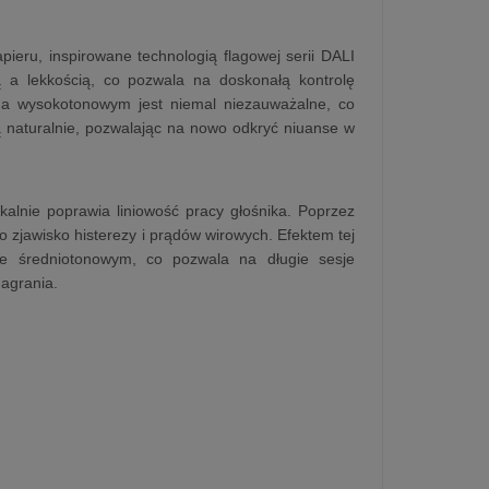
eru, inspirowane technologią flagowej serii DALI
 a lekkością, co pozwala na doskonałą kontrolę
m a wysokotonowym jest niemal niezauważalne, co
ią naturalnie, pozwalając na nowo odkryć niuanse w
lnie poprawia liniowość pracy głośnika. Poprzez
 zjawisko histerezy i prądów wirowych. Efektem tej
sie średniotonowym, co pozwala na długie sesje
nagrania.