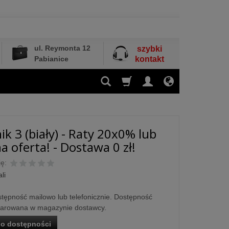
ul. Reymonta 12
szybki
Pabianice
kontakt
ik 3 (biały) - Raty 20x0% lub
a oferta! - Dostawa 0 zł!
ę:
li
tępność mailowo lub telefonicznie. Dostępność
larowana w magazynie dostawcy.
o dostępności