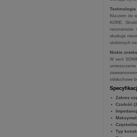
Technologia 
Kluczem do w
KORE. Strukt
rezonansów. 
skutkuje niez
ulubionych na
Niskie zniek
W serii SONI
umieszczenie 
zaawansowane
odsłuchowe be
Specyfikac
Zakres czę
Czułość (
Impedanc
Maksymal
Częstotli
Typ konstr