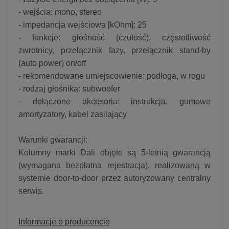
- wejścia: mono, stereo
- impedancja wejściowa [kOhm]: 25
- funkcje: głośność (czułość), częstotliwość
zwrotnicy, przełącznik fazy, przełącznik stand-by
(auto power) on/off
- rekomendowane umiejscowienie: podłoga, w rogu
- rodzaj głośnika: subwoofer
- dołączone akcesoria: instrukcja, gumowe
amortyzatory, kabel zasilający
Warunki gwarancji:
Kolumny marki Dali objęte są 5-letnią gwarancją
(wymagana bezpłatna rejestracja), realizowaną w
systemie door-to-door przez autoryzowany centralny
serwis.
Informacje o producencie