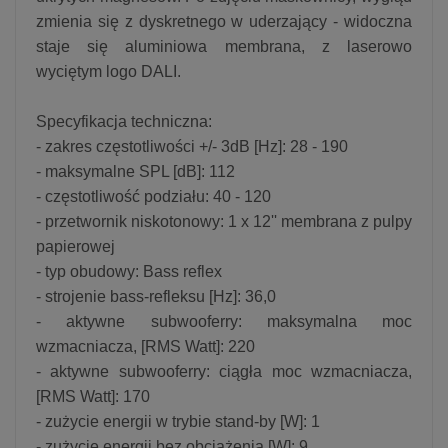
zmienia się z dyskretnego w uderzający - widoczna
staje się aluminiowa membrana, z laserowo
wyciętym logo DALI.
Specyfikacja techniczna:
- zakres częstotliwości +/- 3dB [Hz]: 28 - 190
- maksymalne SPL [dB]: 112
- częstotliwość podziału: 40 - 120
- przetwornik niskotonowy: 1 x 12'' membrana z pulpy
papierowej
- typ obudowy: Bass reflex
- strojenie bass-refleksu [Hz]: 36,0
- aktywne subwooferry: maksymalna moc
wzmacniacza, [RMS Watt]: 220
- aktywne subwooferry: ciągła moc wzmacniacza,
[RMS Watt]: 170
- zużycie energii w trybie stand-by [W]: 1
- zużycie energii bez obciążenia [W]: 9