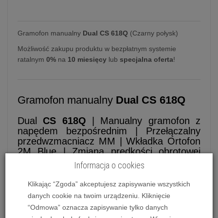
Gramofon manualny
Dual CS 618Q
(Czarny połysk)
Możliwość zakupu produktu w bezpłatnym systemie
ratalnym
0%
na
10 miesięcy
lub
specjalna oferta
!
Gramofon manualny
Dual CS 618Q
Dual
CS 618Q
| Manualny gramofon z
napędem bezpośrednim | Przełączalny
przedwzmacniacz MM | Wkładka Ortofon
2M Blue | Zmiana prędkości obrotowej
33/45/78 RPM
Informacja o cookies
Dual
CS 618Q
to zaawansowany gramofon, który
Klikając “Zgoda” akceptujesz zapisywanie wszystkich
przywraca blask legendarnym napędom
danych cookie na twoim urządzeniu. Kliknięcie
bezpośrednim, będącym synonimem trwałości i
“Odmowa” oznacza zapisywanie tylko danych
niezrównanej stabilności obrotów. Zaprojektowany z