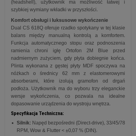
(headshell), użytkownik ma możliwość łatwej i
szybkiej wymiany wkładki w przyszłości.
Komfort obsługi i luksusowe wykończenie
Dual CS 618Q oferuje rzadko spotykany w tej klasie
balans między manualną kontrolą a komfortem.
Funkcja automatycznego stopu oraz podnoszenia
ramienia chroni igłę Ortofon 2M Blue przed
nadmiernym zużyciem, gdy płyta dobiegnie końca.
Plinta wykonana z gęstej płyty MDF spoczywa na
nóżkach o średnicy 62 mm z elastomerowymi
absorberami, które izolują gramofon od drgań
podłoża. Użytkownik ma do wyboru trzy eleganckie
wersje wykończenia, co pozwala na idealne
dopasowanie urządzenia do wystroju wnętrza.
Specyfikacja Techniczna:
Silnik:
Napęd bezpośredni (Direct-drive), 33/45/78
RPM, Wow & Flutter < ±0,07 % (DIN).