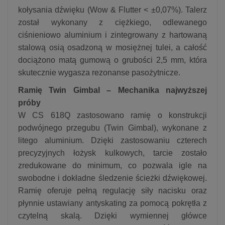
kołysania dźwięku (Wow & Flutter < ±0,07%). Talerz
został wykonany z ciężkiego, odlewanego
ciśnieniowo aluminium i zintegrowany z hartowaną
stalową osią osadzoną w mosiężnej tulei, a całość
dociążono matą gumową o grubości 2,5 mm, która
skutecznie wygasza rezonanse pasożytnicze.
Ramię Twin Gimbal – Mechanika najwyższej
próby
W CS 618Q zastosowano ramię o konstrukcji
podwójnego przegubu (Twin Gimbal), wykonane z
litego aluminium. Dzięki zastosowaniu czterech
precyzyjnych łożysk kulkowych, tarcie zostało
zredukowane do minimum, co pozwala igle na
swobodne i dokładne śledzenie ścieżki dźwiękowej.
Ramię oferuje pełną regulację siły nacisku oraz
płynnie ustawiany antyskating za pomocą pokrętła z
czytelną skalą. Dzięki wymiennej główce