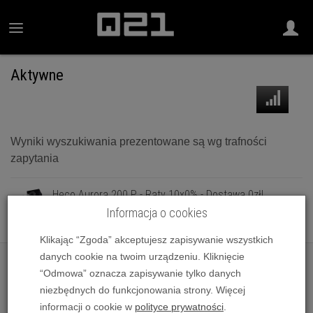
Aktywne
Wyniki wyszukiwania prezentowane są wg trafności
zapytania
Heco Aurora 200 P - Raty 10x0% - Dostawa 0zł!
1 399,00 zł
Informacja o cookies
Klikając “Zgoda” akceptujesz zapisywanie wszystkich
danych cookie na twoim urządzeniu. Kliknięcie
“Odmowa” oznacza zapisywanie tylko danych
niezbędnych do funkcjonowania strony. Więcej
informacji o cookie w
polityce prywatności
.