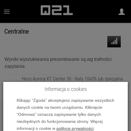
Centralne
Wyniki wyszukiwania prezentowane są wg trafności
zapytania
Heco Aurora XT Center 30 - Raty 10x0% lub specjalna
oferta! - Dostawa 0zł!
Informacja o cookies
799,00 zł
Klikając “Zgoda” akceptujesz zapisywanie wszystkich
danych cookie na twoim urządzeniu. Kliknięcie
“Odmowa” oznacza zapisywanie tylko danych
niezbędnych do funkcjonowania strony. Więcej
informacji o cookie w
polityce prywatności
.