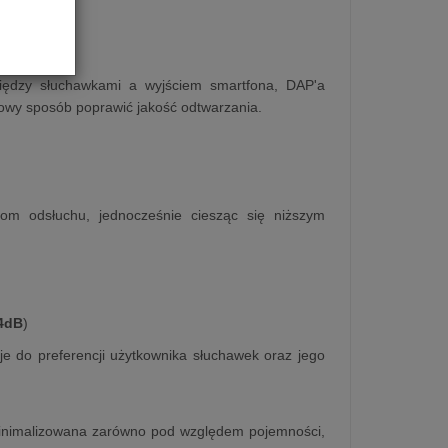
iędzy słuchawkami a wyjściem smartfona, DAP'a
towy sposób poprawić jakość odtwarzania.
om odsłuchu, jednocześnie ciesząc się niższym
4dB
)
je do preferencji użytkownika słuchawek oraz jego
minimalizowana zarówno pod względem pojemności,