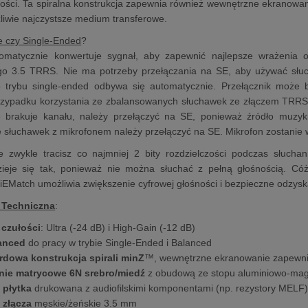
jności. Ta spiralna konstrukcja zapewnia również wewnętrzne ekranowan
iwie najczystsze medium transferowe.
 czy Single-Ended
?
omatycznie konwertuje sygnał, aby zapewnić najlepsze wrażenia 
o 3.5 TRRS. Nie ma potrzeby przełączania na SE, aby używać słuc
 trybu single-ended odbywa się automatycznie. Przełącznik może
zypadku korzystania ze zbalansowanych słuchawek ze złączem TRRS na
e brakuje kanału, należy przełączyć na SE, ponieważ źródło muzyki
e słuchawek z mikrofonem należy przełączyć na SE. Mikrofon zostanie 
e zwykle tracisz co najmniej 2 bity rozdzielczości podczas słuch
zieje się tak, ponieważ nie można słuchać z pełną głośnością. Cóż
 iEMatch umożliwia zwiększenie cyfrowej głośności i bezpieczne odzyska
 Techniczna
:
 czułości
: Ultra (-24 dB) i High-Gain (-12 dB)
anced
do pracy w trybie Single-Ended i Balanced
rdowa konstrukcja spirali minZ
™, wewnętrzne ekranowanie zapewnia
ie matrycowe 6N srebro/miedź
z obudową ze stopu aluminiowo-m
 płytka
drukowana z audiofilskimi komponentami (np. rezystory MELF
 złącza
męskie/żeńskie 3.5 mm