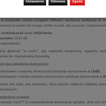
Ustawienia
Odmowa
Zgoda
ny
zakres dynamiki
ony szum
tła
szy
wokal
 w przypadku innych urządzeń iEMatch, wystarczy podłączyć je m
twarzacza audio) lub innego źródła muzyki, aby w prosty i natychmias
 rozdzielczość
audio
24/16 bitów
 szumów
12/24 dB
częstotliwości
aną głośność "w ruchu", aby zapewnić bezpieczny, wygodny pozi
mów tła i maksymalną dynamiką.
uje dwa ustawienia skuteczności
:
 słuchawek o wysokiej skuteczności(redukuje wzmocnienie
o 12dB
)
 słuchawek o bardzo wysokiej skuteczności (redukuje wzmocnienie
o 2
wać oba tryby, aby sprawdzić, który poziom odsłuchu najlepiej pasu
dsłuchowych.
standardowy przewód
przewodu minZ™ to niestandardowa konstrukcja spiralna. Jest ona z