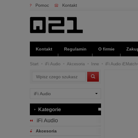
Pomoc
Kontakt
Kontakt
Regulamin
O firmie
Zakup
Start
iFi Audio
Akcesoria
Inne
iFi Audio iEMatch
Wyszukaj
Kategorie
iFi Audio
Akcesoria