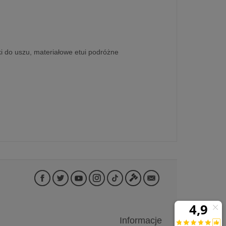
i do uszu, materiałowe etui podróżne
Informacje