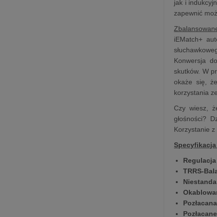
jak i indukcy
zapewnić możl
Zbalansowane
iEMatch+ aut
słuchawkoweg
Konwersja do
skutków. W pr
okaże się, ż
korzystania z
Czy wiesz, ż
głośności? D
Korzystanie z
Specyfikacja
Regulacja
TRRS-Bal
Niestanda
Okablowan
Pozłacana
Pozłacane