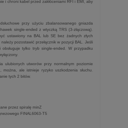
ie i chroni kabel przed zakłóceniami RFI i EMI, aby
odsłuchowe przy użyciu zbalansowanego gniazda
hawek single-ended z wtyczką TRS (3-złączową).
 być ustawiony na BAL lub SE bez żadnych złych
leży pozostawić przełącznik w pozycji BAL. Jeśli
 obsługuje tylko tryb single-ended. W przypadku
wyłączony.
ania ulubionych utworów przy normalnym poziomie
, można, ale istnieje ryzyko uszkodzenia słuchu.
nie tych 2 bitów.
ne przez spiralę minZ
agnezowego FINAL6063-T5
)