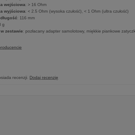
a wejściowa
: > 16 Ohm
a wyjściowa
: < 2.5 Ohm (wysoka czułość), < 1 Ohm (ultra czułość)
 długość
: 116 mm
8 g
 w zestawie
: pozłacany adapter samolotowy, miękkie piankowe zatyczk
producencie
osiada recenzji.
Dodaj recenzję