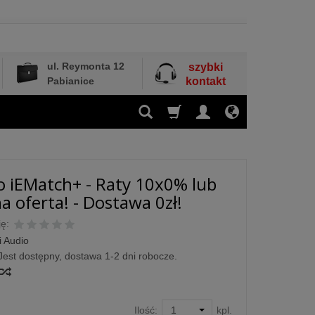
ul. Reymonta 12
szybki
Pabianice
kontakt
io iEMatch+ - Raty 10x0% lub
a oferta! - Dostawa 0zł!
ę:
i Audio
Jest dostępny, dostawa 1-2 dni robocze.
Ilość:
kpl.