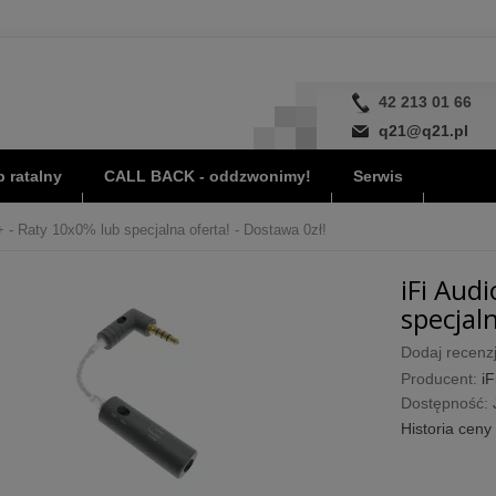
42 213 01 66
q21@q21.pl
 ratalny
CALL BACK - oddzwonimy!
Serwis
+ - Raty 10x0% lub specjalna oferta! - Dostawa 0zł!
iFi Aud
specjaln
Dodaj recenzj
Producent:
iF
Dostępność:
Historia ceny