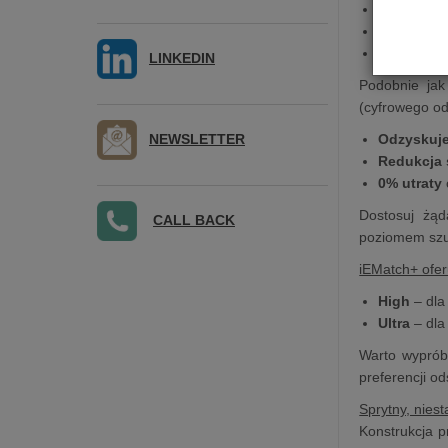
zwiększo
zmniejsz
wyraźniej
LINKEDIN
Podobnie jak
(cyfrowego od
NEWSLETTER
Odzyskuje
Redukcja
0% utraty
Dostosuj żąd
CALL BACK
poziomem szu
iEMatch+ ofer
High
– dla
Ultra
– dla
Warto wypróbo
preferencji o
Sprytny, nie
Konstrukcja 