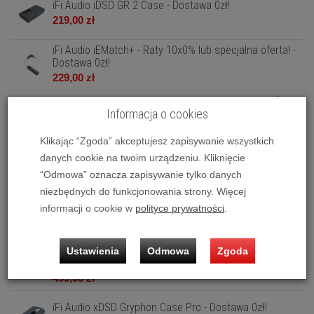
iFi Audio iDSD GR 2 Case - Dostawa 0zł!
219,00 zł
iFi Audio iEMatch+ - Raty 10x0% lub specjalna oferta! -
Dostawa 0zł!
229,00 zł
iFi Audio iEMatch4.4 - Raty 10x0% lub specjalna oferta!
Informacja o cookies
- Dostawa 0zł!
319,00 zł
Klikając “Zgoda” akceptujesz zapisywanie wszystkich
iFi Audio iPouch (Futerał + 3 pary stoperów) - Dostawa
danych cookie na twoim urządzeniu. Kliknięcie
0zł!
“Odmowa” oznacza zapisywanie tylko danych
49,00 zł
niezbędnych do funkcjonowania strony. Więcej
iFi Audio iTraveller - Dostawa 0zł!
informacji o cookie w
polityce prywatności
.
199,00 zł
iFi Audio iUSB 3.0 Nano - OUTLET - Raty 10x0% -
Ustawienia
Odmowa
Zgoda
Dostawa 0zł!
499,00 zł
iFi Audio xDSD Gryphon Case Pro - Dostawa 0zł!