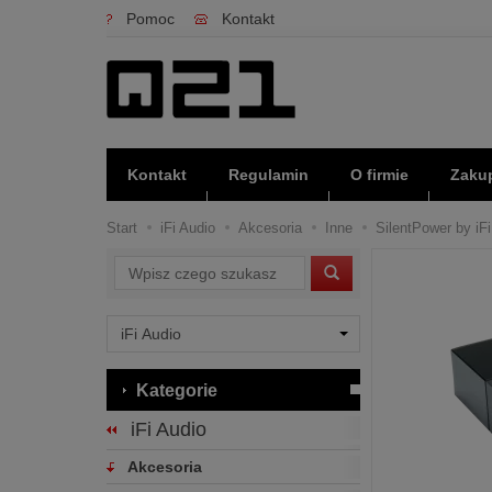
Pomoc
Kontakt
Kontakt
Regulamin
O firmie
Zakup
Start
iFi Audio
Akcesoria
Inne
SilentPower by iF
Wyszukaj
Kategorie
iFi Audio
Akcesoria