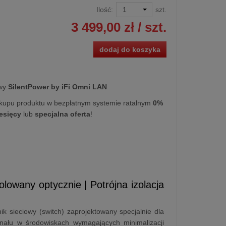
Ilość:
szt.
3 499,00 zł
/ szt.
dodaj do koszyka
owy
SilentPower by iFi Omni LAN
kupu produktu w bezpłatnym systemie ratalnym
0%
iesięcy
lub
specjalna oferta
!
zolowany optycznie | Potrójna izolacja
k sieciowy (switch) zaprojektowany specjalnie dla
ygnału w środowiskach wymagających minimalizacji