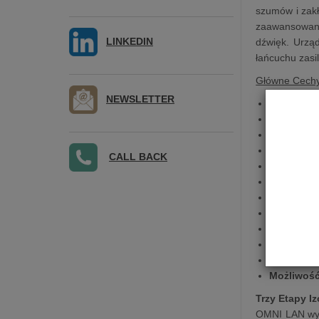
szumów i zakł
zaawansowany
LINKEDIN
dźwięk. Urząd
łańcuchu zasil
Główne Cech
NEWSLETTER
Zaawansow
Potrójna 
Wewnętrzn
Bardzo ni
CALL BACK
Izolowany
Różnorod
Wyświetla
Trzy tryby
Izolacja 
Kompatybi
W zestawie
Możliwość
­Trzy Etapy Iz
OMNI LAN wyró