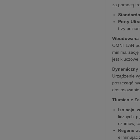
za pomocą tra
Standardo
Porty Ultr
trzy poziom
Wbudowana 
OMNI LAN pos
minimalizację
jest kluczowe 
Dynamiczny 
Urządzenie wy
poszczególny
dostosowanie k
Tłumienie Zak
Izolacja z
licznych p
szumów, co
Regenerac
eliminując 