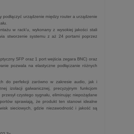
zy podłączyć urządzenie między router a urządzenie
ału.
ntażu w rack'u, wykonany z wysokiej jakości stali
wia stworzenie systemu z aż 24 portami poprzez
ptyczny SFP oraz 1 port wejścia zegara BNC) oraz
wanie pozwala na elastyczne podłączanie różnych
 do perfekcji zarówno w zakresie audio, jak i
znej izolacji galwanicznej, precyzyjnym funkcjom
przesył czystego sygnału, eliminując niepożądane
 portów sprawiają, że produkt ten stanowi idealne
dowisk sieciowych, gdzie niezawodność i jakość są
802.3x