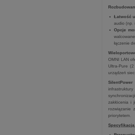
Rozbudowane 
Łatwość u
audio (np. 
Opcje mo
walcowane
łączenie 
Wieloportow
OMNI LAN ofer
Ultra-Pure (
urządzeń siec
SilentPower
infrastruktu
synchronizac
zakłócenia i 
rozwiązanie z
priorytetem.
Specyfikacja
Przepust