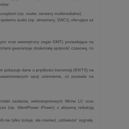
rtów:
 urządzeń (np. router, serwery multimedialne).
systemu audio (np. streamery, DAC'i), oferujące aż
 Sync oraz wewnętrzny zegar GMT) pozwalające na
portami gwarantuje doskonałą spójność czasową, co
ym pokazuje dane o prędkości transmisji (RX/TX) na
zaawansowanych opcji uziemienia, co pozwala na
deł zasilania, wielostopniowych filtrów LC oraz
cze (np. SilentPower iPower) z aktywną redukcją
 nie tylko izoluje, ale również „odświeża” sygnały,