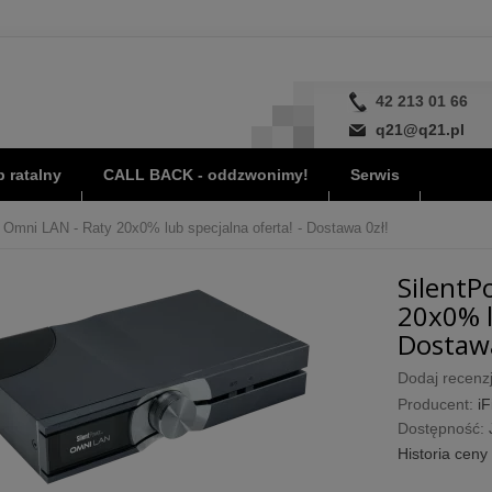
42 213 01 66
q21@q21.pl
 ratalny
CALL BACK - oddzwonimy!
Serwis
i Omni LAN - Raty 20x0% lub specjalna oferta! - Dostawa 0zł!
SilentP
20x0% l
Dostawa
Dodaj recenzj
Producent:
iF
Dostępność:
Historia ceny