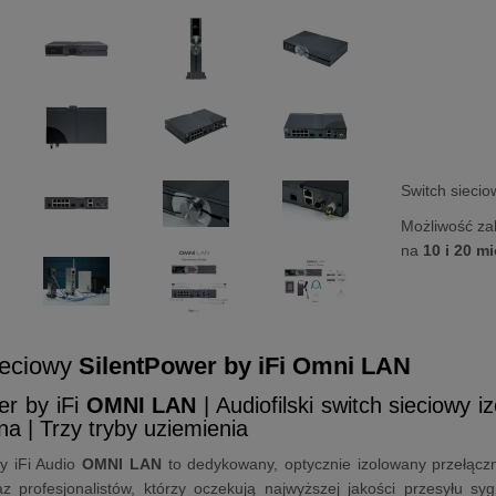
Switch sieci
Możliwość za
na
10 i 20 m
ieciowy
SilentPower by iFi Omni LAN
er by iFi
OMNI LAN
| Audiofilski switch sieciowy i
na | Trzy tryby uziemienia
y iFi Audio
OMNI LAN
to dedykowany, optycznie izolowany przełączni
az profesjonalistów, którzy oczekują najwyższej jakości przesyłu s