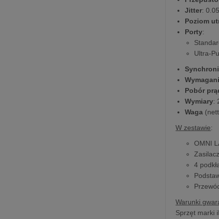
Jitter
: 0.0
Poziom ut
Porty
:
Standar
Ultra-P
Synchroni
Wymagania
Pobór prą
Wymiary
:
Waga
(nett
W zestawie
:
OMNI 
Zasilac
4 podkł
Podstaw
Przewód
Warunki gwara
Sprzęt marki i