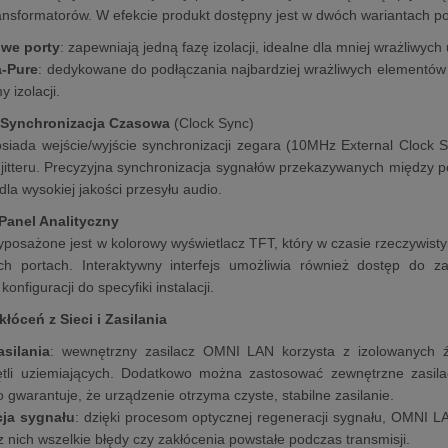
nsformatorów. W efekcie produkt dostępny jest w dwóch wariantach po
we porty
: zapewniają jedną fazę izolacji, idealne dla mniej wrażliwych
a-Pure
: dedykowane do podłączania najbardziej wrażliwych elementów 
y izolacji.
Synchronizacja Czasowa
(Clock Sync)
iada wejście/wyjście synchronizacji zegara (10MHz External Clock
 jitteru. Precyzyjna synchronizacja sygnałów przekazywanych między 
dla wysokiej jakości przesyłu audio.
Panel Analityczny
posażone jest w kolorowy wyświetlacz TFT, który w czasie rzeczywist
ch portach. Interaktywny interfejs umożliwia również dostęp do 
onfiguracji do specyfiki instalacji.
łóceń z Sieci i Zasilania
asilania
: wewnętrzny zasilacz OMNI LAN korzysta z izolowanych źró
ętli uziemiających. Dodatkowo można zastosować zewnętrzne zasila
 gwarantuje, że urządzenie otrzyma czyste, stabilne zasilanie.
ja sygnału
: dzięki procesom optycznej regeneracji sygnału, OMNI LAN
z nich wszelkie błędy czy zakłócenia powstałe podczas transmisji.