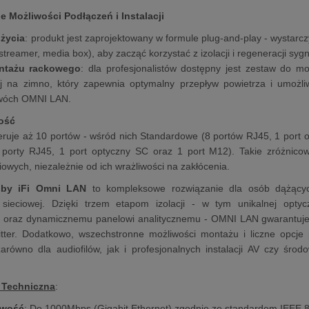
Możliwości Podłączeń i Instalacji
życia
: produkt jest zaprojektowany w formule plug-and-play - wystarc
streamer, media box), aby zacząć korzystać z izolacji i regeneracji sygn
ntażu rackowego
: dla profesjonalistów dostępny jest zestaw do mo
j na zimno, który zapewnia optymalny przepływ powietrza i umożli
dwóch OMNI LAN.
ość
uje aż 10 portów - wśród nich Standardowe (8 portów RJ45, 1 port o
2 porty RJ45, 1 port optyczny SC oraz 1 port M12). Takie zróżnico
iowych, niezależnie od ich wrażliwości na zakłócenia.
 by iFi Omni LAN
to kompleksowe rozwiązanie dla osób dążących
ry sieciowej. Dzięki trzem etapom izolacji - w tym unikalnej optyc
ji oraz dynamicznemu panelowi analitycznemu - OMNI LAN gwarantuje 
jitter. Dodatkowo, wszechstronne możliwości montażu i liczne opcje
arówno dla audiofilów, jak i profesjonalnych instalacji AV czy śro
 Techniczna
:
owość
: Do 1000Mbps (Gigabit Ethernet) zgodnie ze standardem IEEE 