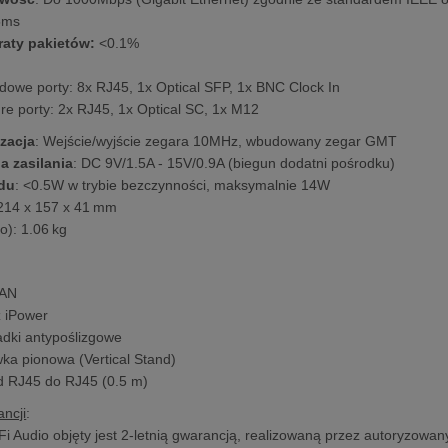
5ms
raty pakietów:
<0.1%
dowe porty: 8x RJ45, 1x Optical SFP, 1x BNC Clock In
ure porty: 2x RJ45, 1x Optical SC, 1x M12
zacja
: Wejście/wyjście zegara 10MHz, wbudowany zegar GMT
 zasilania
: DC 9V/1.5A - 15V/0.9A (biegun dodatni pośrodku)
du
: <0.5W w trybie bezczynności, maksymalnie 14W
 214 x 157 x 41 mm
o): 1.06 kg
LAN
z iPower
adki antypoślizgowe
ka pionowa (Vertical Stand)
 RJ45 do RJ45 (0.5 m)
ncji
:
Fi Audio objęty jest 2-letnią gwarancją, realizowaną przez autoryzowany