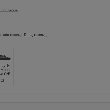
producencie
osiada recenzji.
Dodaj recenzję
 by iFi
 Mount
wa 0zł!
 zł