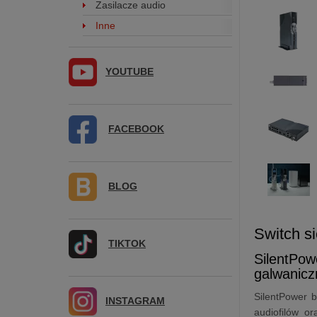
Zasilacze audio
Inne
YOUTUBE
FACEBOOK
BLOG
Switch s
TIKTOK
SilentPow
galwanicz
SilentPower b
INSTAGRAM
audiofilów or