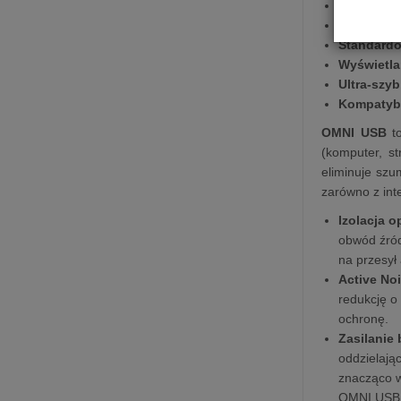
Wejście z
Konwersja
Standardo
Wyświetla
Ultra-szyb
Kompatybi
­OMNI USB
to
(komputer, s
eliminuje szu
zarówno z inte
Izolacja 
obwód źród
na przesył
Active No
redukcję o
ochronę.
Zasilanie 
oddzielają
znacząco w
OMNI USB