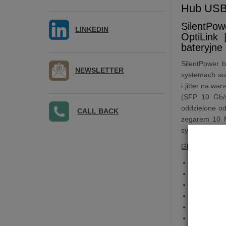
Hub US
SilentPo
LINKEDIN
OptiLink 
bateryjne
SilentPower b
NEWSLETTER
systemach aud
i jitter na w
(SFP 10 Gb/s 
oddzielone od
CALL BACK
zegarem 10 M
sygnału.
Główne Cech
Dedykowa
Trzy port
Kompatybi
Wysokiej 
System BM
Szybkie ł