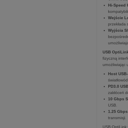
Hi-Speed 
kompatybil
Wejście L
przekłada s
Wyjścia S
bezpośredn
umożliwiaj
USB OptiLin
fizyczną inter
umożliwiając
Host USB
światłowód
PD3.0 US
zakłóceń d
10 Gbps S
USB.
1.25 Gbps
transmisji.
USB OptiLink 