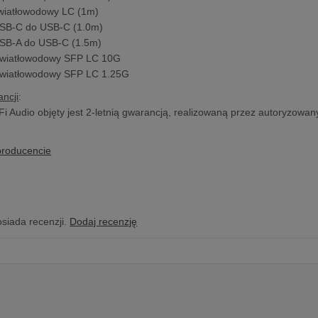
wiatłowodowy LC (1m)
SB-C do USB-C (1.0m)
SB-A do USB-C (1.5m)
światłowodowy SFP LC 10G
światłowodowy SFP LC 1.25G
ncji
:
Fi Audio objęty jest 2-letnią gwarancją, realizowaną przez autoryzowany
producencie
osiada recenzji.
Dodaj recenzję