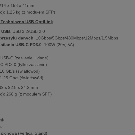
 214 x 158 x 41mm
to): 1.25 kg (z modułem SFP)
 Techniczna USB OptiLink
:
 USB
: USB 3.2/USB 2.0
przesyłu danych
: 10Gbps/5Gbps/480Mbps/12Mbps/1.5Mbps
asilania USB-C PD3.0
: 100W (20V, 5A)
 USB-C (zasilanie + dane)
C PD3.0 (tylko zasilanie)
10 Gb/s (światłowód)
1.25 Gb/s (światłowód)
 99 x 92.8 x 24.2 mm
to): 268 g (z modułem SFP)
ink
cz
pionowa (Vertical Stand)