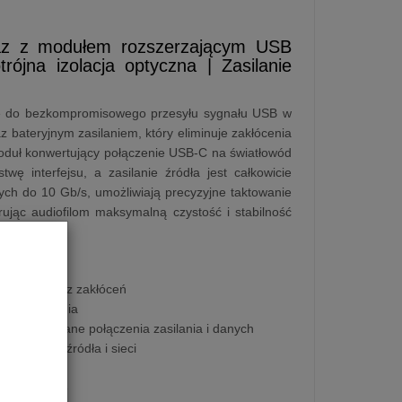
az z modułem rozszerzającym USB
ójna izolacja optyczna | Zasilanie
ie do bezkompromisowego przesyłu sygnału USB w
 bateryjnym zasilaniem, który eliminuje zakłócenia
 moduł konwertujący połączenie USB-C na światłowód
ę interfejsu, a zasilanie źródła jest całkowicie
ych do 10 Gb/s, umożliwiają precyzyjne taktowanie
jąc audiofilom maksymalną czystość i stabilność
ę danych bez zakłóceń
rty zasilania
wicie izolowane połączenia zasilania i danych
silanie od źródła i sieci
 źródłowego