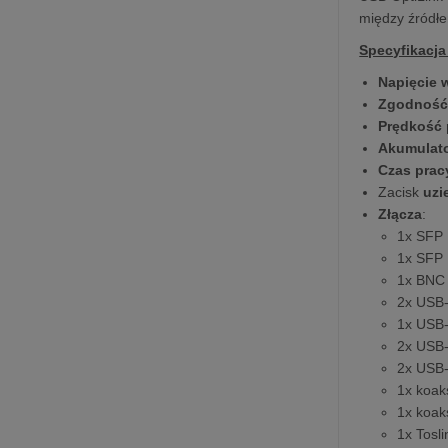
między źródłe
Specyfikacj
Napięcie 
Zgodność
Prędkość 
Akumulat
Czas prac
Zacisk
uzi
Złącza
:
1x SFP 
1x SFP 
1x BNC 
2x USB-
1x USB-
2x USB-A
2x USB-
1x koak
1x koak
1x Tosl