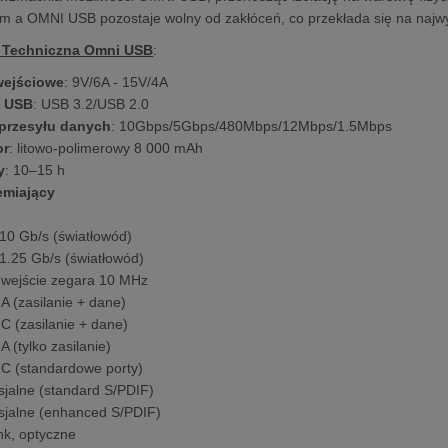
m a OMNI USB pozostaje wolny od zakłóceń, co przekłada się na najw
a Techniczna Omni USB
:
wejściowe
: 9V/6A - 15V/4A
 USB
: USB 3.2/USB 2.0
przesyłu danych
: 10Gbps/5Gbps/480Mbps/12Mbps/1.5Mbps
or
: litowo-polimerowy 8 000 mAh
y
: 10–15 h
emiający
10 Gb/s (światłowód)
1.25 Gb/s (światłowód)
wejście zegara 10 MHz
A (zasilanie + dane)
C (zasilanie + dane)
 (tylko zasilanie)
C (standardowe porty)
sjalne (standard S/PDIF)
sjalne (enhanced S/PDIF)
ink, optyczne