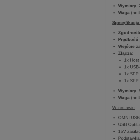
Wymiary
:
Waga
(net
Specyfikacja
Zgodność
Prędkość 
Wejście z
Złącza
:
1x Host
1x USB-
1x SFP 
1x SFP 
Wymiary
:
Waga
(net
W zestawie
:
OMNI USB
USB OptiL
15V zasila
Podstawka 