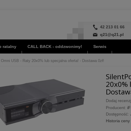
42 213 01 66
q21@q21.pl
 ratalny
CALL BACK - oddzwonimy!
Serwis
i Omni USB - Raty 20x0% lub specjalna oferta! - Dostawa 0zł!
SilentP
20x0% l
Dostawa
Dodaj recenzj
Producent:
iF
Dostępność:
Historia ceny