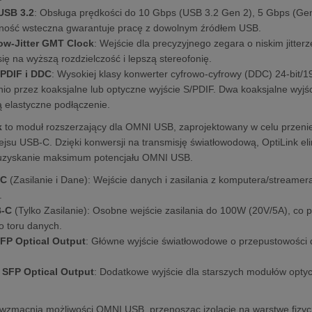
USB 3.2
: Obsługa prędkości do 10 Gbps (USB 3.2 Gen 2), 5 Gbps (Gen 
ność wsteczna gwarantuje pracę z dowolnym źródłem USB.
ow-Jitter GMT Clock
: Wejście dla precyzyjnego zegara o niskim jitte
ię na wyższą rozdzielczość i lepszą stereofonię.
/PDIF i DDC
: Wysokiej klasy konwerter cyfrowo-cyfrowy (DDC) 24-bit/
io przez koaksjalne lub optyczne wyjście S/PDIF. Dwa koaksjalne wyjś
ą elastyczne podłączenie.
k
to moduł rozszerzający dla OMNI USB, zaprojektowany w celu przeniesi
fejsu USB-C. Dzięki konwersji na transmisję światłowodową, OptiLink eli
 uzyskanie maksimum potencjału OMNI USB.
-C
(Zasilanie i Dane): Wejście danych i zasilania z komputera/streame
.
B-C
(Tylko Zasilanie): Osobne wejście zasilania do 100W (20V/5A), co
o toru danych.
FP Optical Output
: Główne wyjście światłowodowe o przepustowości 
 SFP Optical Output
: Dodatkowe wyjście dla starszych modułów opty
wzmacnia możliwości OMNI USB, przenosząc izolację na warstwę fizycz