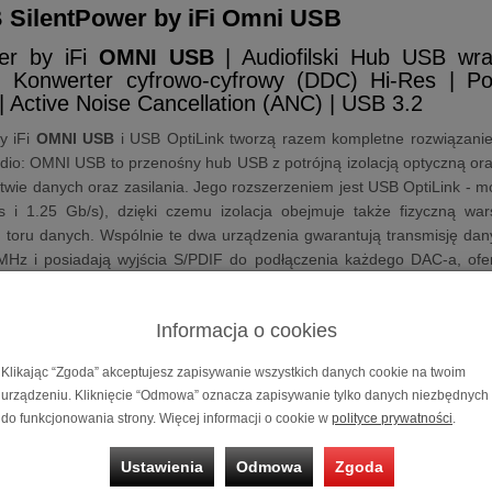
B
SilentPower by iFi Omni USB
wer by iFi
OMNI USB
| Audiofilski Hub USB wr
| Konwerter cyfrowo-cyfrowy (DDC) Hi-Res | Potr
 | Active Noise Cancellation (ANC) | USB 3.2
y iFi
OMNI USB
i USB OptiLink tworzą razem kompletne rozwiązan
io: OMNI USB to przenośny hub USB z potrójną izolacją optyczną oraz
arstwie danych oraz zasilania. Jego rozszerzeniem jest USB OptiLink -
i 1.25 Gb/s), dzięki czemu izolacja obejmuje także fizyczną warstw
 toru danych. Wspólnie te dwa urządzenia gwarantują transmisję dan
Hz i posiadają wyjścia S/PDIF do podłączenia każdego DAC-a, oferu
y
:
Informacja o cookies
na,
dwutorowa izolacja optyczna 10G/1.25G
zapewniająca transmisj
Klikając “Zgoda” akceptujesz zapisywanie wszystkich danych cookie na twoim
y USB Pure z aktywną redukcją szumów (ANC)
oraz dodatkowe dwa po
urządzeniu. Kliknięcie “Odmowa” oznacza zapisywanie tylko danych niezbędnych
lność dla przewodu USB z dwiema wtyczkami
, umożliwiający całko
do funkcjonowania strony. Więcej informacji o cookie w
polityce prywatności
.
pojemności akumulator 8 000 mAh
z trybem bateryjnym, izolującym za
S z optymalizacją ładowania
, wydłużający żywotność ogniw
Ustawienia
Odmowa
Zgoda
adowanie PD3.0
- przepuszczanie ładowania podłączonego urządzenia