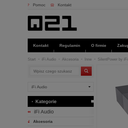
Pomoc
Kontakt
Kontakt
Regulamin
O firmie
Zakup
Start
iFi Audio
Akcesoria
Inne
SilentPower by iF
Wyszukaj
Kategorie
iFi Audio
Akcesoria