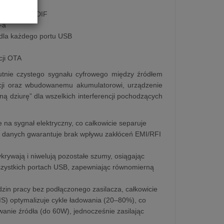
 Optical S/PDIF
-a
dla każdego portu USB
cji OTA
lutnie czystego sygnału cyfrowego między źródłem
lacji oraz wbudowanemu akumulatorowi, urządzenie
ą dziurę” dla wszelkich interferencji pochodzących
 na sygnał elektryczny, co całkowicie separuje
y danych gwarantuje brak wpływu zakłóceń EMI/RFI
krywają i niwelują pozostałe szumy, osiągając
 wszystkich portach USB, zapewniając równomierną
in pracy bez podłączonego zasilacza, całkowicie
) optymalizuje cykle ładowania (20–80%), co
nie źródła (do 60W), jednocześnie zasilając