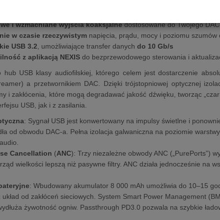
egara synchronicznego 10 MHz
dla precyzyjnego taktowania
 cyfrowo-cyfrowa
(DDC)
Hi-Res 24-bit/192 kHz
z wyjściami Coaxial i
we i wzmacniane wyjścia koaksjalne
dostosowane do Twojego DAC
nie w czasie rzeczywistym
napięcia, prądu, mocy i poziomu szumów 
kie USB 3.2
, umożliwiające transfer danych
do 10 Gb/s
lność z aplikacją NEXIS
do bezprzewodowego sterowania i aktualiza
 hub USB klasy audiofilskiej, którego celem jest dostarczenie abso
treamer) a przetwornikiem DAC. Dzięki trójstopniowej optycznej izo
my i zakłócenia, które mogą degradawać jakość dźwięku, tworząc „czarn
rfejsu USB, jak i z zasilania.
optyczna
: Sygnał USB jest konwertowany na impulsy świetlne i ponownie
ła od obwodu DAC-a. Pełna izolacja galwaniczna na poziomie warstw
 audio.
ise Cancellation
(
ANC
): Trzy niezależne obwody ANC („PurePorts”) wy
 rząd wielkości lepszą niż pasywne filtry. ANC działa jednocześnie na
bateryjne
: Wbudowany akumulator 8 000 mAh umożliwia do 10–15 godz
c układ od zakłóceń sieciowych. System Smart Power Management (BMS
ydłuża żywotność ogniw. Passthrough PD3.0 pozwala na szybkie ładowa
.