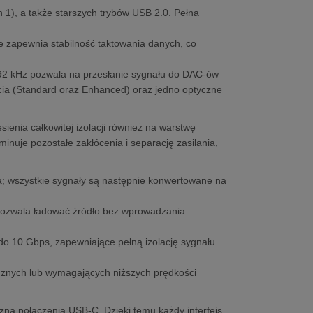
1), a także starszych trybów USB 2.0. Pełna
rze zapewnia stabilność taktowania danych, co
192 kHz pozwala na przesłanie sygnału do DAC-ów
cia (Standard oraz Enhanced) oraz jedno optyczne
enia całkowitej izolacji również na warstwę
minuje pozostałe zakłócenia i separację zasilania,
ra; wszystkie sygnały są następnie konwertowane na
 pozwala ładować źródło bez wprowadzania
do 10 Gbps, zapewniające pełną izolację sygnału
cznych lub wymagających niższych prędkości
ną połączenia USB-C. Dzięki temu każdy interfejs