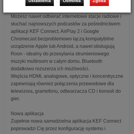
Ustawienia
Odmowa
Zgoda
Nowe możliwości (połączenia)
Możesz nawet odbierać internetowe stacje radiowe i
słuchać najnowszych podcastów za pośrednictwem
aplikacji KEF Connect. AirPlay 2 i Google
Chromecast bezproblemowo łączą kompatybilne
urządzenie Apple lub Android, a nawet obsługują
Roon - idealny do przesyłania strumieniowego
muzyki multiroom w całym domu. Bluetooth
dodatkowo rozszerza ich możliwości.
Wejścia HDMI, analogowe, optyczne i koncentryczne
zapewniają również połączenia przewodowe dla
telewizora, gramofonu, odtwarzacza CD i konsoli do
gier.
Nowa aplikacja
Zupełnie nowa samodzielna aplikacja KEF Connect
poprowadzi Cię przez konfigurację systemu i