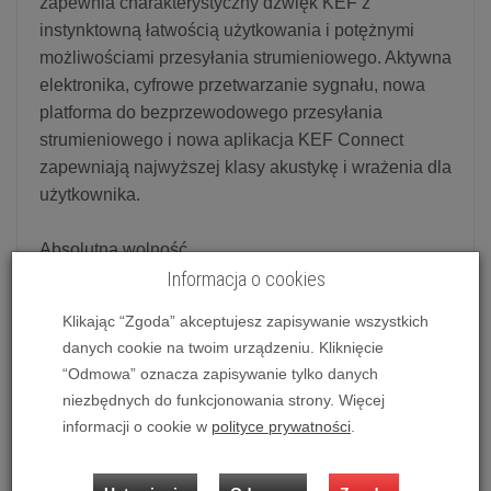
zapewnia charakterystyczny dźwięk KEF z
instynktowną łatwością użytkowania i potężnymi
możliwościami przesyłania strumieniowego. Aktywna
elektronika, cyfrowe przetwarzanie sygnału, nowa
platforma do bezprzewodowego przesyłania
strumieniowego i nowa aplikacja KEF Connect
zapewniają najwyższej klasy akustykę i wrażenia dla
użytkownika.
Absolutna wolność
Nowa platforma bezprzewodowa, która stanowi
Informacja o cookies
cyfrowe serce LS50 Wireless II, zapewnia, że bez
Klikając “Zgoda” akceptujesz zapisywanie wszystkich
względu na to, jak chcesz słuchać swojej muzyki,
danych cookie na twoim urządzeniu. Kliknięcie
możesz to zrobić przy minimum zamieszania i z
“Odmowa” oznacza zapisywanie tylko danych
fantastyczną jakością dźwięku. LS50 Wireless II
niezbędnych do funkcjonowania strony. Więcej
zapewnia bezpośredni dostęp do ulubionych usług
informacji o cookie w
polityce prywatności
.
muzycznych, takich jak Spotify (przez Spotify
Connect), Tidal, Amazon Music, Qobuz i Deezer.