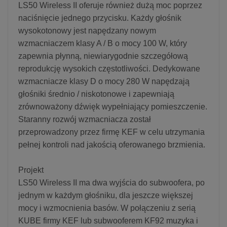
LS50 Wireless II oferuje również dużą moc poprzez
naciśnięcie jednego przycisku. Każdy głośnik
wysokotonowy jest napędzany nowym
wzmacniaczem klasy A / B o mocy 100 W, który
zapewnia płynną, niewiarygodnie szczegółową
reprodukcję wysokich częstotliwości. Dedykowane
wzmacniacze klasy D o mocy 280 W napędzają
głośniki średnio / niskotonowe i zapewniają
zrównoważony dźwięk wypełniający pomieszczenie.
Staranny rozwój wzmacniacza został
przeprowadzony przez firmę KEF w celu utrzymania
pełnej kontroli nad jakością oferowanego brzmienia.
Projekt
LS50 Wireless II ma dwa wyjścia do subwoofera, po
jednym w każdym głośniku, dla jeszcze większej
mocy i wzmocnienia basów. W połączeniu z serią
KUBE firmy KEF lub subwooferem KF92 muzyka i