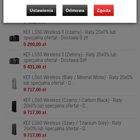
KEF LS50 Wireless II (biały) - Raty 20x0% lub specjalna
Ustawienia
Odmowa
Zgoda
oferta! - Dostawa 0 zł!
5 431,00 zł
KEF LS50 Wireless II (czarny) - Raty 20x0% lub
specjalna oferta! - Dostawa 0 zł!
5 200,00 zł
KEF LS50 Wireless II (Zielony) - Raty 20x0% lub
specjalna oferta! - Dostawa 0zł!
5 431,00 zł
KEF LS60 Wireless (Biały / Mineral White) - Raty 20x0%
lub specjalna oferta! - D...
9 717,00 zł
KEF LS60 Wireless (Czarny / Carbon Black) - Raty
20x0% lub specjalna oferta! - D...
9 717,00 zł
KEF LS60 Wireless (Szary / Titanium Grey) - Raty
20x0% lub specjalna oferta! - D...
9 717,00 zł