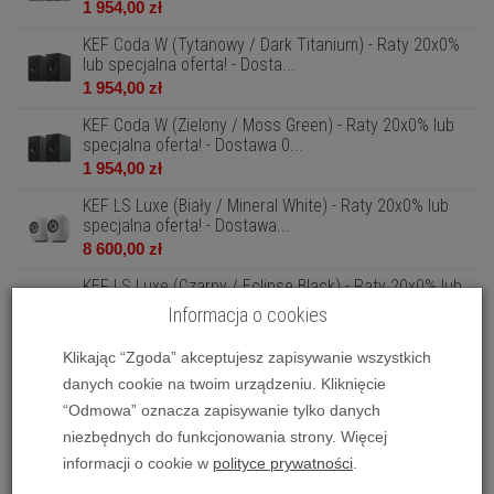
1 954,00 zł
KEF Coda W (Tytanowy / Dark Titanium) - Raty 20x0%
lub specjalna oferta! - Dosta...
1 954,00 zł
KEF Coda W (Zielony / Moss Green) - Raty 20x0% lub
specjalna oferta! - Dostawa 0...
1 954,00 zł
KEF LS Luxe (Biały / Mineral White) - Raty 20x0% lub
specjalna oferta! - Dostawa...
8 600,00 zł
KEF LS Luxe (Czarny / Eclipse Black) - Raty 20x0% lub
specjalna oferta! - Dostaw...
Informacja o cookies
8 600,00 zł
Klikając “Zgoda” akceptujesz zapisywanie wszystkich
KEF LS Luxe (Tytanowy / Dusk Titan) - Raty 20x0% lub
specjalna oferta! - Dostawa...
danych cookie na twoim urządzeniu. Kliknięcie
8 600,00 zł
“Odmowa” oznacza zapisywanie tylko danych
niezbędnych do funkcjonowania strony. Więcej
KEF LS50 Wireless II (Beżowy) - Raty 20x0% lub
informacji o cookie w
polityce prywatności
.
specjalna oferta! - Dostawa 0zł!
5 345,00 zł