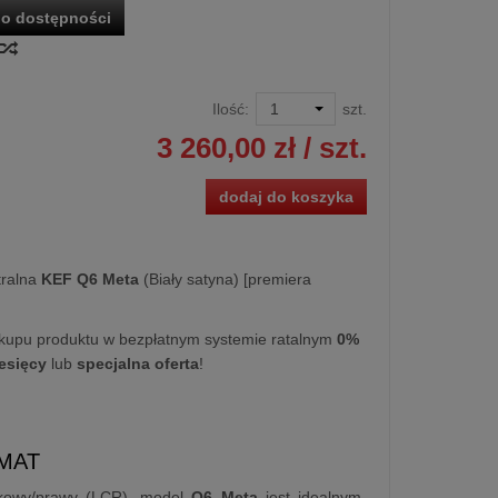
o dostępności
Ilość:
szt.
3 260,00 zł
/ szt.
dodaj do koszyka
tralna
KEF Q6 Meta
(Biały satyna) [premiera
kupu produktu w bezpłatnym systemie ratalnym
0%
iesięcy
lub
specjalna oferta
!
 MAT
odkowy/prawy (LCR), model
Q6 Meta
jest idealnym