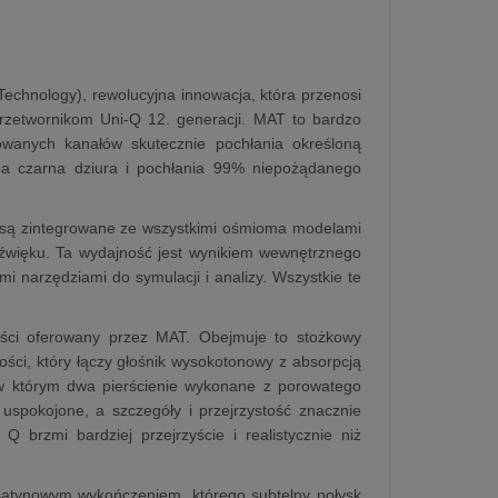
Technology), rewolucyjna innowacja, która przenosi
rzetwornikom Uni-Q 12. generacji. MAT to bardzo
uowanych kanałów skutecznie pochłania określoną
zna czarna dziura i pochłania 99% niepożądanego
 i są zintegrowane ze wszystkimi ośmioma modelami
dźwięku. Ta wydajność jest wynikiem wewnętrznego
 narzędziami do symulacji i analizy. Wszystkie te
ności oferowany przez MAT. Obejmuje to stożkowy
ości, który łączy głośnik wysokotonowy z absorpcją
 w którym dwa pierścienie wykonane z porowatego
 uspokojone, a szczegóły i przejrzystość znacznie
Q brzmi bardziej przejrzyście i realistycznie niż
satynowym wykończeniem, którego subtelny połysk