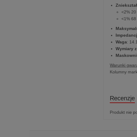
Zniekszta
<2% 20 
<1% 68 
Maksymal
Impedanc
Waga
: 14.
Wymiary z
Maskowni
Warunki gwara
Kolumny marki
Recenzje
Produkt nie p