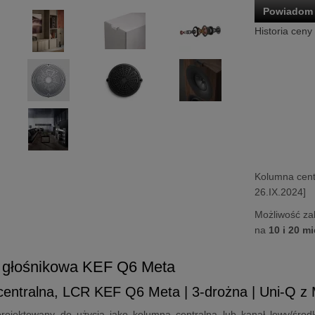
Powiadom 
Historia ceny
Kolumna cen
26.IX.2024]
Możliwość za
na
10 i 20 m
 głośnikowa KEF Q6 Meta
entralna, LCR KEF Q6 Meta | 3-drożna | Uni-Q z
projektowany do użycia jako kolumna centralna lub kanał lewy/śr