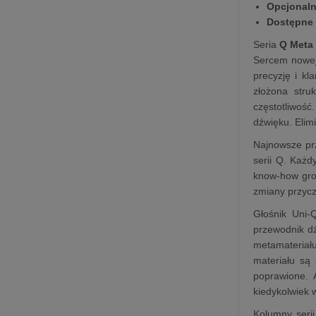
Opcjonaln
Dostępne 
Seria
Q Meta
Sercem nowej 
precyzję i k
złożona stru
częstotliwoś
dźwięku. Elimi
Najnowsze prz
serii Q. Każ
know-how grom
zmiany przyczy
Głośnik Uni-
przewodnik dź
metamateriał
materiału są 
poprawione. A
kiedykolwiek 
Kolumny seri