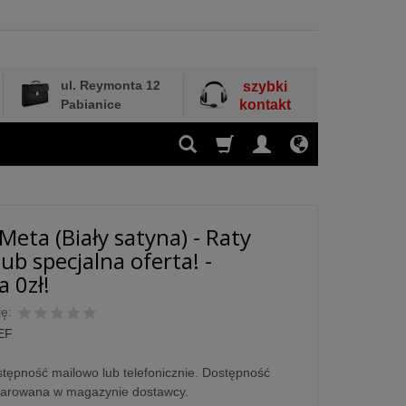
ul. Reymonta 12
szybki
Pabianice
kontakt
Meta (Biały satyna) - Raty
ub specjalna oferta! -
 0zł!
ę:
EF
tępność mailowo lub telefonicznie. Dostępność
larowana w magazynie dostawcy.