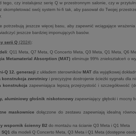
d tego, czy instalujesz serię Q w przestronnym salonie, czy w przytul
z skompletować swój system hi-fi tak, aby pasował do Twojej przestrz
r.
ze potrzebują jeszcze więcej basu, aby zapewnić wciągające wrażeni
iadczyć jeszcze bardziej imponujących basów.
 serii Q
(2024)
:
deli
: Q11 Meta, Q7 Meta, Q Concerto Meta, Q3 Meta, Q1 Meta, Q6 M
ia Metamaterial Absorption (MAT)
eliminuje 99% zniekształceń o wys
i-Q 12. generacji
z układem sterowników
MAT
dla wyjątkowej dokład
 konstrukcja zwrotnicy
i precyzyjne dostrojenie ścieżki sygnału dla 
a konstrukcja
zapewniająca lepszą przejrzystość i szczegółowość 
, aluminiowy głośnik niskotonowy
zapewniający głęboki i mocny 
zne maskownice
dołączone do zestawu zapewniają idealną równ
y wspornik ścienny B2
do montażu na ścianie Q3 Meta i Q1 Meta
i SQ1
dla modeli Q Concerto Meta, Q3 Meta i Q1 Meta (dostępne osob