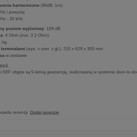
łcenia harmoniczne
(90dB, 1m):
Hz i powyżej
Hz - 20 kHz
ny poziom wyjściowy
: 109 dB
ja
: 4 Ohm (min. 3.2 Ohm)
1 kg
 terminalami
(wys. x szer. x gł.): 210 x 629 x 303 mm
ca
w zestawie
ncji
 KEF objęte są 5-letnią gwarancją, realizowaną w systemie door-to-do
osiada recenzji.
Dodaj recenzję