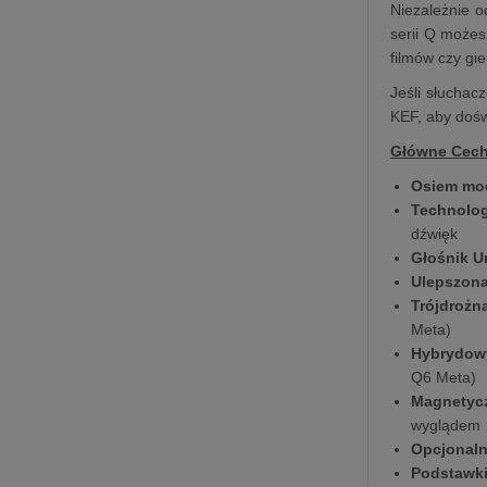
Niezależnie o
serii Q możes
filmów czy gie
Jeśli słuchac
KEF, aby dośw
Główne Cechy
Osiem mo
Technolog
dźwięk
Głośnik Un
Ulepszona
Trójdrożn
Meta)
Hybrydowy
Q6 Meta)
Magnetyc
wyglądem
Opcjonaln
Podstawk