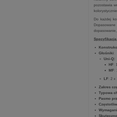
pozostawia wr
kolorystyczni
Do każdej ko
Dopasowane k
dopasowanie,
Specyfikacja
Konstrukc
Głośniki
:
Uni-Q:
HF
:
MF
:
LF
: 2 
Zakres cz
Typowa ch
Pasmo pr
Częstotli
Wymagani
Skuteczn