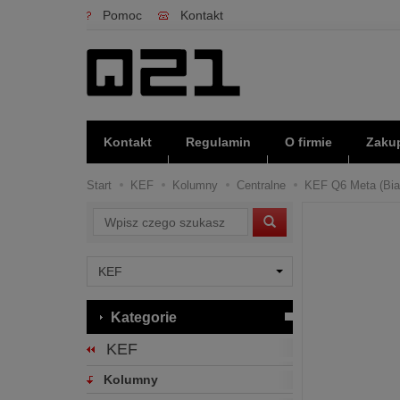
Pomoc
Kontakt
Kontakt
Regulamin
O firmie
Zakup
Start
KEF
Kolumny
Centralne
KEF Q6 Meta (Biał
Wyszukaj
Kategorie
KEF
Kolumny