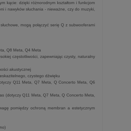
nym kącie: dzięki różnorodnym kształtom i funkcjom
eni i nawyków słuchania - nieważne, czy do muzyki,
a słuchowe, mogą połączyć serię Q z subwooferami
eta, Q8 Meta, Q4 Meta
okiej częstotliwości, zapewniając czysty, naturalny
ności akustycznej
nieskazitelnego, czystego dźwięku
(dotyczy Q11 Meta, Q7 Meta, Q Concerto Meta, Q6
bas (dotyczy Q11 Meta, Q7 Meta, Q Concerto Meta,
owagę pomiędzy ochroną membran a estetycznym
no)