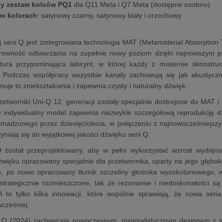
y zestaw kolców PQ1
dla Q11 Meta i Q7 Meta (dostępne osobno)
w kolorach
: satynowy czarny, satynowy biały i orzechowy
serii Q jest zintegrowana technologia MAT (Metamaterial Absorption 
larowność odtwarzania na zupełnie nowy poziom dzięki najnowszym p
ktura przypominająca labirynt, w której każdy z misternie skonstr
ć. Podczas współpracy wszystkie kanały zachowują się jak akustyc
nuje to zniekształcenia i zapewnia czysty i naturalny dźwięk.
etworniki Uni-Q 12. generacji zostały specjalnie dostrojone do MAT
dy indywidualny model zapewnia niezwykle szczegółową reprodukcję 
adzonego przez dziesięciolecia, w połączeniu z najnowocześniejszymi
niają się do wyjątkowej jakości dźwięku serii Q.
Q został przeprojektowany, aby w pełni wykorzystać wzrost wydaj
więku opracowany specjalnie dla przetwornika, oparty na jego głębok
u, po nowo opracowany tłumik szczeliny głośnika wysokotonowego,
strategicznie rozmieszczone, tak że rezonanse i niedoskonałości są
 to tylko kilka innowacji, które wspólnie sprawiają, że nowa seria 
wcześniej.
i Q (2024) zachwycają nowoczesnym, minimalistycznym designem z 