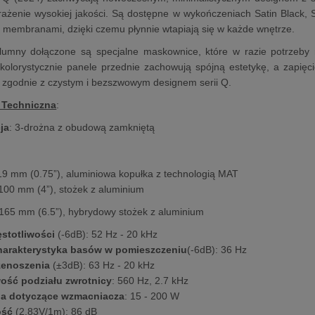
ażenie wysokiej jakości. Są dostępne w wykończeniach Satin Black, S
e membranami, dzięki czemu płynnie wtapiają się w każde wnętrze.
lumny dołączone są specjalne maskownice, które w razie potrzeb
olorystycznie panele przednie zachowują spójną estetykę, a zapięc
 zgodnie z czystym i bezszwowym designem serii Q.
 Techniczna
:
ja
: 3-drożna z obudową zamkniętą
 19 mm (0.75”), aluminiowa kopułka z technologią MAT
 100 mm (4”), stożek z aluminium
x 165 mm (6.5”), hybrydowy stożek z aluminium
ęstotliwości
(-6dB): 52 Hz - 20 kHz
arakterystyka basów w pomieszczeniu
(-6dB): 36 Hz
zenoszenia
(±3dB): 63 Hz - 20 kHz
wość podziału zwrotnicy
: 560 Hz, 2.7 kHz
a dotyczące wzmacniacza
: 15 - 200 W
ość
(2.83V/1m): 86 dB