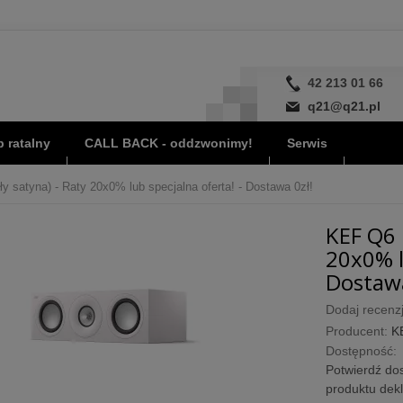
42 213 01 66
q21@q21.pl
 ratalny
CALL BACK - oddzwonimy!
Serwis
y satyna) - Raty 20x0% lub specjalna oferta! - Dostawa 0zł!
KEF Q6 
20x0% l
Dostawa
Dodaj recenzj
Producent:
K
Dostępność:
Potwierdź dos
produktu dek