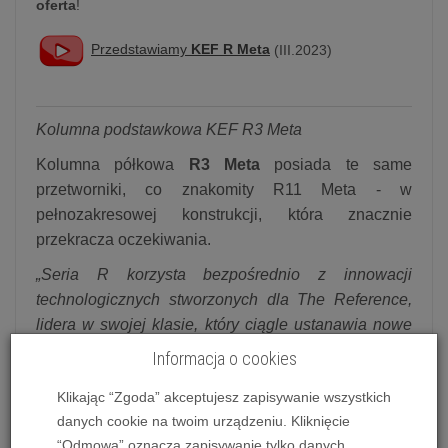
oferta
!
Przedstawiamy
KEF R Meta
(III.2023)
Kolumna podstawkowa KEF R3 Meta
Kolumna półkowa
R3 Meta
posiada te same
przetworniki, co znakomity R11 Meta - w
pełnozakresowej konstrukcji, która znacznie
przekracza oczekiwania.
„Seria R korzysta bezpośrednio z innowacji
technologicznych stworzonych dla The Reference,
lidera w swojej klasie, który ciągle ustanawia nowe
standardy dla kolumn głośnikowych i odtwarzania
Informacja o cookies
dźwięku. Dzięki połączeniu spersonalizowanych
Klikając “Zgoda” akceptujesz zapisywanie wszystkich
technologii seria R oferuje niezwykłe doznania
danych cookie na twoim urządzeniu. Kliknięcie
akustyczne. Rewolucyjna technologia pochłaniania
“Odmowa” oznacza zapisywanie tylko danych