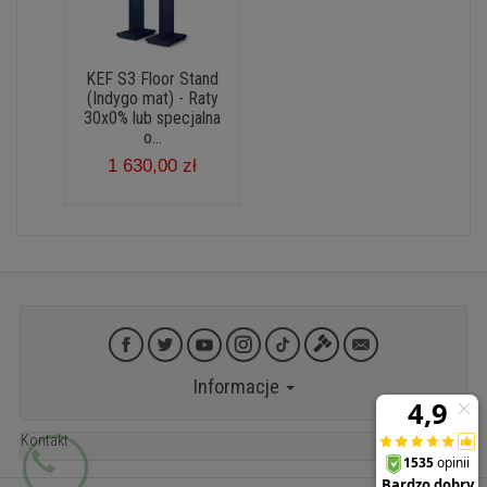
KEF S3 Floor Stand
(Indygo mat) - Raty
30x0% lub specjalna
o...
1 630,00 zł
Informacje
Kontakt