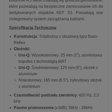
kolumnie R3 Meta znajdują się gniazda gwintowane,
które pozwalają na bezpieczne zamocowanie ich do
dedykowanych stojaków KEF S3. Posiadają one
zintegrowany system zarządzania kablami.
Specyfikacja Techniczna
:
Konstrukcja
: Trójdrożna z obudową typu Bass-
Reflex
Głośniki
:
Uni-Q:
Wysokotonowy: 25 mm (1”), aluminiowa
kopułka z technologią MAT
Uni-Q:
Średniotonowy: 125 mm (5”), stożek z
aluminium
Niskotonowy: 165 mm (6.5”), hybrydowy stożek
z aluminium
Częstotliwość podziału zwrotnicy
: 420 Hz, 2.3
kHz
Pasmo przenoszenia
(±3dB): 58Hz - 28kHz