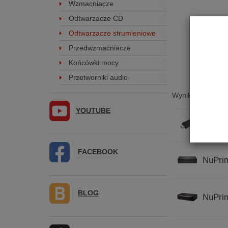
Wzmacniacze
Odtwarzacze CD
Odtwarzacze strumieniowe
Przedwzmacniacze
Końcówki mocy
Przetworniki audio
Wyniki wyszukiwa
YOUTUBE
NuPrim
FACEBOOK
NuPrim
BLOG
NuPrim