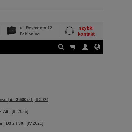
ul. Reymonta 12
szybki
Pabianice
kontakt
owe | do
2 500zł
| [III.2024]
P-A6
| [III.2025]
n | D3 z T3X
| [IV.2025]