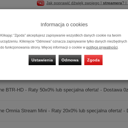
Jak poprawić dźwięk swojego |
streamera
? |
Porównujemy |
streamery
| od Audiolab do W
Informacja o cookies
Przedstawiamy |
transport sieciowy
| Ever
Klikając “Zgoda” akceptujesz zapisywanie wszystkich danych cookie na twoim
urządzeniu. Kliknięcie “Odmowa” oznacza zapisywanie tylko danych niezbędnych
do funkcjonowania strony. Więcej informacji o cookie w
polityce prywatności
.
nia prezentowane są wg trafności zapytania
Ustawienia
Odmowa
Zgoda
e BTR-8 - Raty 50x0% lub specjalna oferta! - Dostawa 0zł!
e BTR-HD - Raty 50x0% lub specjalna oferta! - Dostawa 0z
e Omnia Stream Mini - Raty 20x0% lub specjalna oferta! - 