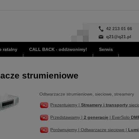
42 213 01 66
q21@q21.pl
 ratalny
CALL BACK - oddzwonimy!
Serwis
acze strumieniowe
Odtwarzacze strumieniowe, sieciowe, streamery
Prezentujemy |
Streamery i transporty
sieci
Przedstawiamy |
2 generację
| EverSolo
DM
Porównujemy | Odtwarzacze sieciowe |
Lumi