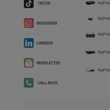
NuPrim
TIKTOK
NuPrim
INSTAGRAM
NuPrim
LINKEDIN
NuPrim
NEWSLETTER
NuPrim
CALL BACK