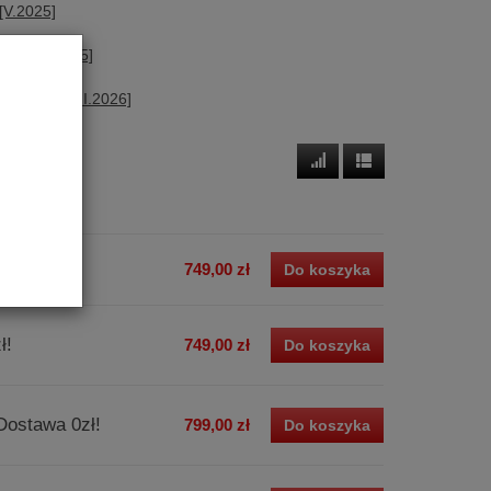
 [V.2025]
iiM | [X.2025]
Solo
T10
| [VII.2026]
749,00 zł
Do koszyka
ł!
749,00 zł
Do koszyka
Dostawa 0zł!
799,00 zł
Do koszyka