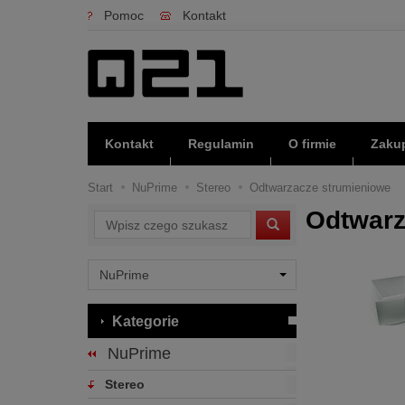
Pomoc
Kontakt
Kontakt
Regulamin
O firmie
Zakup
Start
NuPrime
Stereo
Odtwarzacze strumieniowe
Odtwarz
Wyszukaj
Kategorie
NuPrime
Stereo