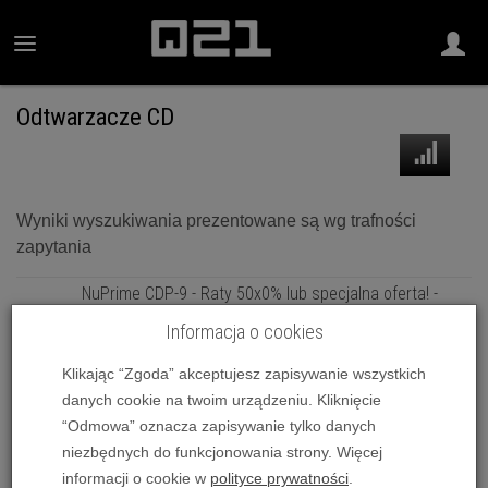
Odtwarzacze CD
Wyniki wyszukiwania prezentowane są wg trafności
zapytania
NuPrime CDP-9 - Raty 50x0% lub specjalna oferta! -
Dostawa 0 zł!
Informacja o cookies
8 395,00 zł
NuPrime CDT-10 - Raty 50x0% lub specjalna oferta! -
Klikając “Zgoda” akceptujesz zapisywanie wszystkich
Dostawa 0 zł!
danych cookie na twoim urządzeniu. Kliknięcie
8 995,00 zł
“Odmowa” oznacza zapisywanie tylko danych
NuPrime CDT-8 Pro - Raty 50x0% lub specjalna oferta! -
niezbędnych do funkcjonowania strony. Więcej
Dostawa 0 zł!
informacji o cookie w
polityce prywatności
.