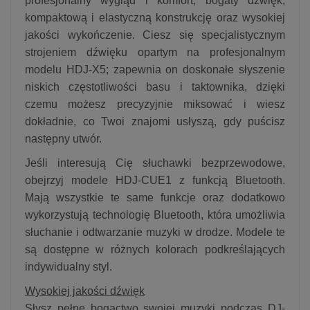
profesjonalny wygląd i komfort, bogaty dźwięk,
kompaktową i elastyczną konstrukcję oraz wysokiej
jakości wykończenie. Ciesz się specjalistycznym
strojeniem dźwięku opartym na profesjonalnym
modelu HDJ-X5; zapewnia on doskonałe słyszenie
niskich częstotliwości basu i taktownika, dzięki
czemu możesz precyzyjnie miksować i wiesz
dokładnie, co Twoi znajomi usłyszą, gdy puścisz
następny utwór.
Jeśli interesują Cię słuchawki bezprzewodowe,
obejrzyj modele HDJ-CUE1 z funkcją Bluetooth.
Mają wszystkie te same funkcje oraz dodatkowo
wykorzystują technologię Bluetooth, która umożliwia
słuchanie i odtwarzanie muzyki w drodze. Modele te
są dostępne w różnych kolorach podkreślających
indywidualny styl.
Wysokiej jakości dźwięk
Słysz pełne bogactwo swojej muzyki podczas DJ-