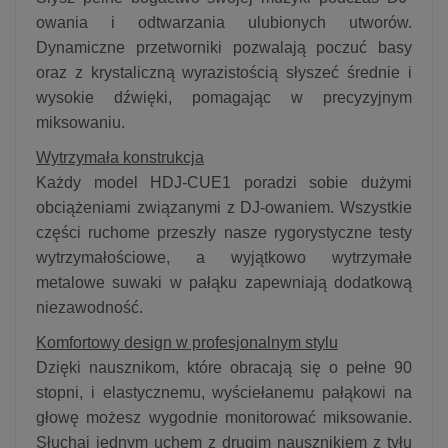
owania i odtwarzania ulubionych utworów.
Dynamiczne przetworniki pozwalają poczuć basy
oraz z krystaliczną wyrazistością słyszeć średnie i
wysokie dźwięki, pomagając w precyzyjnym
miksowaniu.
Wytrzymała konstrukcja
Każdy model HDJ-CUE1 poradzi sobie dużymi
obciążeniami związanymi z DJ-owaniem. Wszystkie
części ruchome przeszły nasze rygorystyczne testy
wytrzymałościowe, a wyjątkowo wytrzymałe
metalowe suwaki w pałąku zapewniają dodatkową
niezawodność.
Komfortowy design w profesjonalnym stylu
Dzięki nausznikom, które obracają się o pełne 90
stopni, i elastycznemu, wyściełanemu pałąkowi na
głowę możesz wygodnie monitorować miksowanie.
Słuchaj jednym uchem z drugim nausznikiem z tyłu