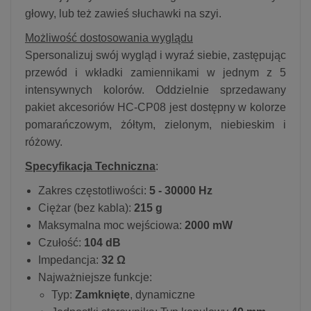
głowy, lub też zawieś słuchawki na szyi.
Możliwość dostosowania wyglądu
Spersonalizuj swój wygląd i wyraź siebie, zastępując
przewód i wkładki zamiennikami w jednym z 5
intensywnych kolorów. Oddzielnie sprzedawany
pakiet akcesoriów HC-CP08 jest dostępny w kolorze
pomarańczowym, żółtym, zielonym, niebieskim i
różowy.
Specyfikacja Techniczna
:
Zakres częstotliwości:
5 - 30000 Hz
Ciężar (bez kabla):
215 g
Maksymalna moc wejściowa:
2000 mW
Czułość:
104 dB
Impedancja:
32 Ω
Najważniejsze funkcje:
Typ:
Zamknięte
, dynamiczne