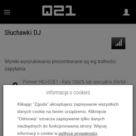
Słuchawki DJ
Wyniki wyszukiwania prezentowane są wg trafności
zapytania
Pioneer HDJ-CUE1 - Raty 10x0% lub specjalna oferta! -
Dostawa 0zł!
Informacja o cookies
299,00 zł
Klikając “Zgoda” akceptujesz zapisywanie wszystkich
Pioneer HDJ-CUE1BT (Czarny) - Dostawa 0zł!
danych cookie na twoim urządzeniu. Kliknięcie
425,00 zł
“Odmowa” oznacza zapisywanie tylko danych
niezbędnych do funkcjonowania strony. Więcej
informacji o cookie w
polityce prywatności
.