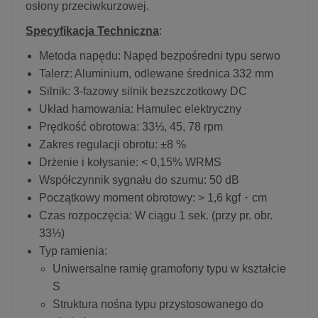
osłony przeciwkurzowej.
Specyfikacja Techniczna
:
Metoda napędu: Napęd bezpośredni typu serwo
Talerz: Aluminium, odlewane średnica 332 mm
Silnik: 3-fazowy silnik bezszczotkowy DC
Układ hamowania: Hamulec elektryczny
Prędkość obrotowa: 33⅓, 45, 78 rpm
Zakres regulacji obrotu: ±8 %
Drżenie i kołysanie: < 0,15% WRMS
Współczynnik sygnału do szumu: 50 dB
Początkowy moment obrotowy: > 1,6 kgf・cm
Czas rozpoczęcia: W ciągu 1 sek. (przy pr. obr.
33⅓)
Typ ramienia:
Uniwersalne ramię gramofony typu w kształcie
S
Struktura nośna typu przystosowanego do