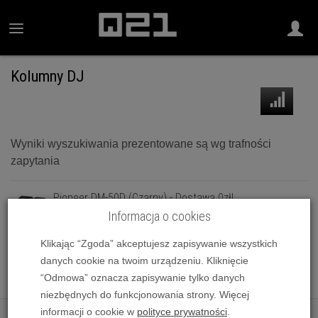
Kolumny DJ
Wyniki wyszukiwania prezentowane są wg trafności
zapytania
Pioneer DM-50D (Czarny) - Dostawa 0zł!
1 069,00 zł
Informacja o cookies
Pioneer DM-50D-BT (Czarny) - Raty 10x0% lub specjalna
Klikając “Zgoda” akceptujesz zapisywanie wszystkich
oferta! - Dostawa 0zł!
danych cookie na twoim urządzeniu. Kliknięcie
1 159,00 zł
“Odmowa” oznacza zapisywanie tylko danych
niezbędnych do funkcjonowania strony. Więcej
informacji o cookie w
polityce prywatności
.