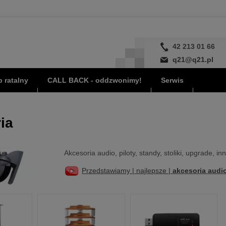
42 213 01 66
q21@q21.pl
 ratalny
CALL BACK - oddzwonimy!
Serwis
ia
Akcesoria audio, piloty, standy, stoliki, upgrade, in
Przedstawiamy | najlepsze |
akcesoria audi