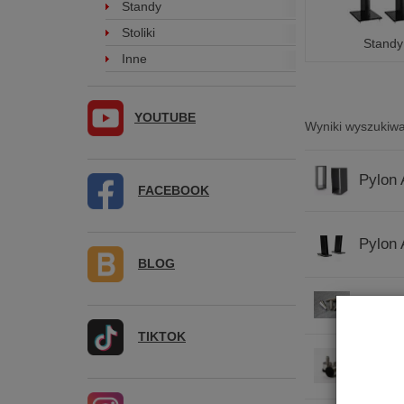
Standy
Stoliki
Standy
Inne
YOUTUBE
Wyniki wyszukiwa
Pylon 
FACEBOOK
Pylon 
BLOG
Pylon 
TIKTOK
Pylon 