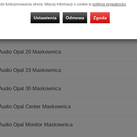
do funkcjonowania strony. Więcej informacji o cookie w
polityce prywatności
.
Audio Obsidian T.3 (Okleina | Naturalna) - Raty 50x0% lub sp
Ustawienia
Odmowa
Zgoda
Audio Obsidian T.3 (Okleina | Olejowosk) - Raty 50x0% lub sp
 Audio Opal 20 Maskownica
 Audio Opal 23 Maskownica
 Audio Opal 30 Maskownica
Audio Opal Center Maskownica
Audio Opal Monitor Maskownica