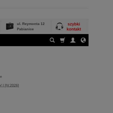
ul. Reymonta 12
szybki
Pabianice
kontakt
ne
o
! | [IV.2026]