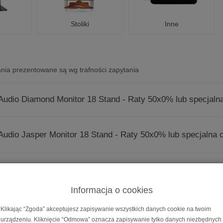
Stoliki
Inne
nia prezentowane są wg trafności zapytania
Audio Diamond Monitor 18 Stand - Raty 50x0% lub specjalna 
Audio Jasper Monitor 18 Stand - Raty 50x0% lub specjalna of
Audio Kolec Standard
Informacja o cookies
Audio Nóżka płaska Exclusive
Klikając “Zgoda” akceptujesz zapisywanie wszystkich danych cookie na twoim
urządzeniu. Kliknięcie “Odmowa” oznacza zapisywanie tylko danych niezbędnych