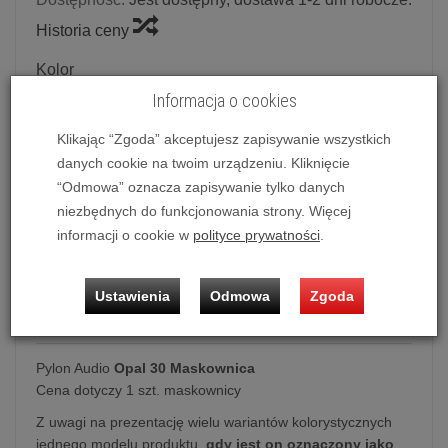
Historia ceny
Kolor
Informacja o cookies
Czarny
Klikając “Zgoda” akceptujesz zapisywanie wszystkich
danych cookie na twoim urządzeniu. Kliknięcie
Ilość:
szt.
“Odmowa” oznacza zapisywanie tylko danych
90,00 zł
/ szt.
niezbędnych do funkcjonowania strony. Więcej
informacji o cookie w
polityce prywatności
.
dodaj do koszyka
Ustawienia
Odmowa
Zgoda
Pylon Audio
Opal 30 Maskownica
Cena dotyczy 1 szt. maskownicy
Z uwagi na prezentację wielu wariantów kolorystycznych
jednego modelu produktu,
gdy jest on oznaczony jako