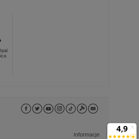
Opal
ica
Informacje