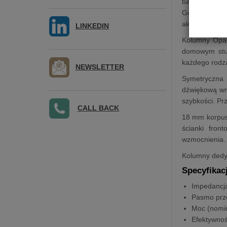
bardzo dobry
Górę pasma p
akustycznych
LINKEDIN
Kolumny Opal
domowym stud
każdego rodza
NEWSLETTER
Symetryczna 
dźwiękową wr
szybkości. Pr
CALL BACK
18 mm korpus
ścianki fron
wzmocnienia.
Kolumny dedy
Specyfikac
Impedancj
Pasmo prz
Moc (nomi
Efektywno