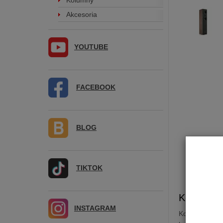
Kolumny
Akcesoria
YOUTUBE
FACEBOOK
BLOG
TIKTOK
Kolumna 
INSTAGRAM
Kolumny
Opa