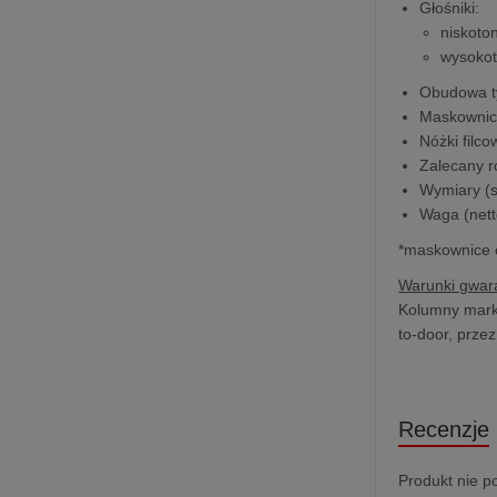
Głośniki:
niskoto
wysokot
Obudowa t
Maskownica
Nóżki filco
Zalecany r
Wymiary (sz
Waga (nett
*maskownice o
Warunki gwara
Kolumny marki 
to-door, prze
Recenzje
Produkt nie p