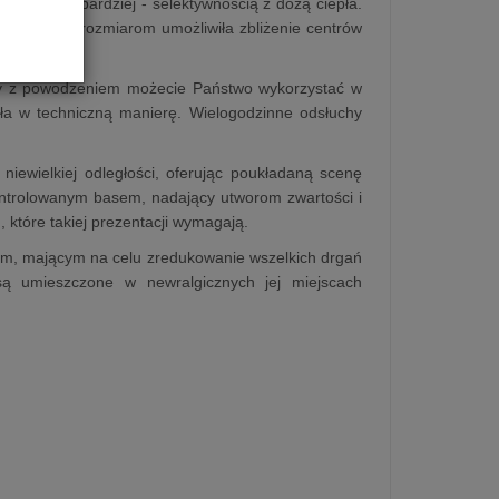
wych najbardziej - selektywnością z dozą ciepła.
paktowym rozmiarom umożliwiła zbliżenie centrów
tóry z powodzeniem możecie Państwo wykorzystać w
a w techniczną manierę. Wielogodzinne odsłuchy
iewielkiej odległości, oferując poukładaną scenę
ntrolowanym basem, nadający utworom zwartości i
 które takiej prezentacji wymagają.
m, mającym na celu zredukowanie wszelkich drgań
są umieszczone w newralgicznych jej miejscach