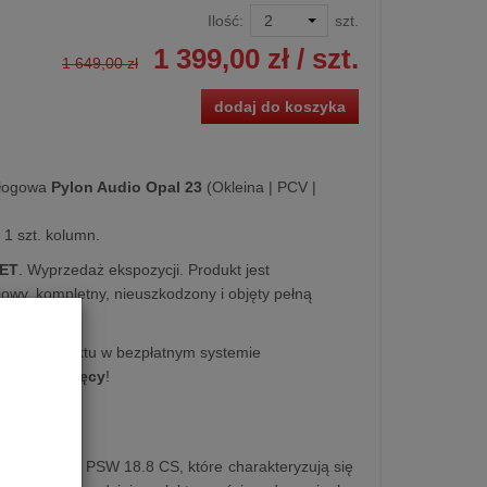
Ilość:
szt.
1 399,00 zł
/ szt.
1 649,00 zł
dodaj do koszyka
łogowa
Pylon Audio Opal 23
(Okleina | PCV |
1 szt. kolumn.
LET
. Wyprzedaż ekspozycji. Produkt jest
owy, kompletny, nieuszkodzony i objęty pełną
kupu produktu w bezpłatnym systemie
na
10 miesięcy
!
Pylon Audio PSW 18.8 CS, które charakteryzują się