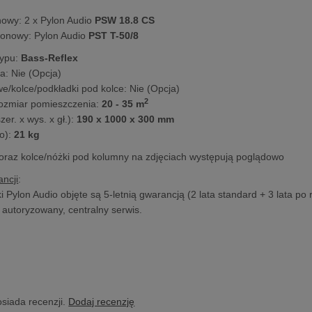
nowy: 2 x Pylon Audio
PSW 18.8 CS
onowy: Pylon Audio
PST T-50/8
ypu:
Bass-Reflex
: Nie (Opcja)
we/kolce/podkładki pod kolce: Nie (Opcja)
2
ozmiar pomieszczenia:
20 - 35 m
er. x wys. x gł.):
190 x 1000 x 300 mm
o):
21 kg
raz kolce/nóżki pod kolumny na zdjęciach występują poglądowo
ncji
:
Pylon Audio objęte są 5-letnią gwarancją (2 lata standard + 3 lata po 
z autoryzowany, centralny serwis.
osiada recenzji.
Dodaj recenzję