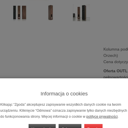
Kolumna pod
Orzech)
Cena dotyczy 
Oferta OUT
pełnowartości
gwarancją.
Możliwość za
Informacja o cookies
ratalnym
0%
Klikając “Zgoda” akceptujesz zapisywanie wszystkich danych cookie na twoim
urządzeniu. Kliknięcie “Odmowa” oznacza zapisywanie tylko danych niezbędnych
podłogowa
Pylon Audio Opal 23
do funkcjonowania strony. Więcej informacji o cookie w
polityce prywatności
.
l 23
to konstrukcja dwudrożna oparta o parę głośników niskotonowych 