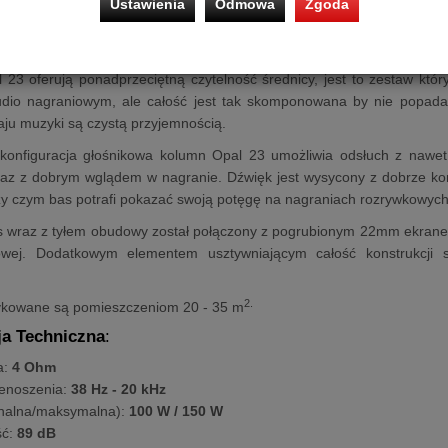
mi parametrami mierzalnymi oraz tym co cenimy w membranach papiero
Ustawienia
Odmowa
Zgoda
owierzono 25mm jedwabnej kopułce wysokotonowej, która dzięki kom
 zestawu głośnikowego.
 23 oferują ponadprzeciętną czytelność średnicy, jest to zestaw k
io nagraniowym, ale całość jest tak skomponowana by nie popadał
ju muzyki są czystą przyjemnością.
konfiguracja głośnikowa kolumn Opal 23 umożliwia odsłuch z nawet n
az z dobrym wglądem w nagranie. Dźwięk jest wysycony z dobrze ko
zy czym bas potrafi pokazać swoją potęgę na nagraniach rozrywkowych,
 wraz z tyłem obudowy został połączony z pogrubionym 22mm ekrane
towej. Dodatkowym elementem usztywniającym całość konstrukcji 
2.
kowane są pomieszczeniom 20 - 35 m
ja Techniczna
:
a:
4 Ohm
enoszenia:
38 Hz - 20 kHz
nalna/maksymalna):
100 W / 150 W
ść:
89 dB