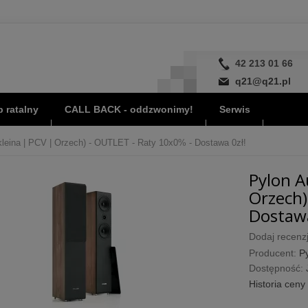
42 213 01 66
q21@q21.pl
 ratalny
CALL BACK - oddzwonimy!
Serwis
kleina | PCV | Orzech) - OUTLET - Raty 10x0% - Dostawa 0zł!
Pylon A
Orzech)
Dostawa
Dodaj recenzj
Producent:
P
Dostępność:
Historia ceny