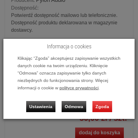
Pylon Audio
Producent:
Dostępność:
Potwierdź dostępność mailowo lub telefonicznie.
Dostępność produktu deklarowana w magazynie
dostawcy.
Powiadom o dostępności
Informacja o cookies
Klikając “Zgoda” akceptujesz zapisywanie wszystkich
Historia ceny
danych cookie na twoim urządzeniu. Kliknięcie
Kolor
“Odmowa” oznacza zapisywanie tylko danych
niezbędnych do funkcjonowania strony. Więcej
Czarny
informacji o cookie w
polityce prywatności
.
Ilość:
szt.
Ustawienia
Odmowa
Zgoda
50,00 zł
/ szt.
dodaj do koszyka